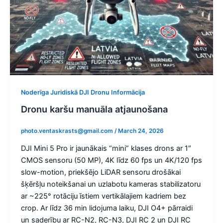
Noderīga Juridiskā DJI Dronu Informācija
Dronu karšu manuāla atjaunošana
photo.ventaskrasts@gmail.com
/
March 24, 2026
DJI Mini 5 Pro ir jaunākais “mini” klases drons ar 1″
CMOS sensoru (50 MP), 4K līdz 60 fps un 4K/120 fps
slow-motion, priekšējo LiDAR sensoru drošākai
šķēršļu noteikšanai un uzlabotu kameras stabilizatoru
ar ~225° rotāciju īstiem vertikālajiem kadriem bez
crop. Ar līdz 36 min lidojuma laiku, DJI O4+ pārraidi
un saderību ar RC-N2, RC-N3, DJI RC 2 un DJI RC