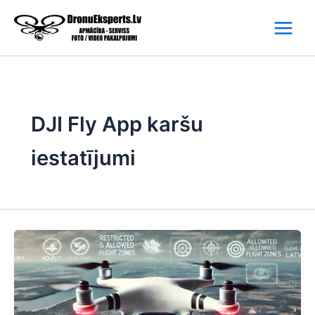
Skip
to
content
DJI Fly App karšu
iestatījumi