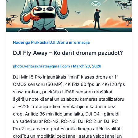
Noderīga Praktiskā DJI Dronu informācija
DJI Fly Away – Ko darīt dronam pazūdot?
photo.ventaskrasts@gmail.com
/
March 23, 2026
DJI Mini 5 Pro ir jaunākais “mini” klases drons ar 1″
CMOS sensoru (50 MP), 4K līdz 60 fps un 4K/120 fps
slow-motion, priekšējo LiDAR sensoru drošākai
šķēršļu noteikšanai un uzlabotu kameras stabilizatoru
ar ~225° rotāciju īstiem vertikālajiem kadriem bez
crop. Ar līdz 36 min lidojuma laiku, DJI O4+ pārraidi
un saderību ar RC-N2, RC-N3, DJI RC 2 un DJI RC
Pro 2 tas apvieno profesionāla līmeņa attēlu kvalitāti,
drošību un mobilitāti ceļošanai, satura veidošanai un