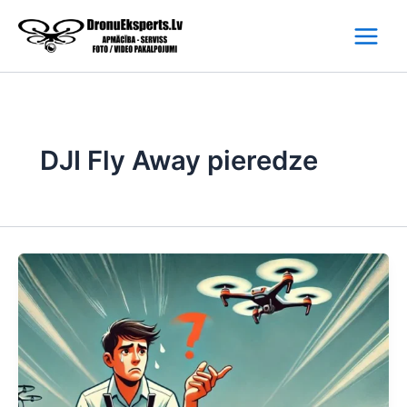
Skip
to
content
DJI Fly Away pieredze