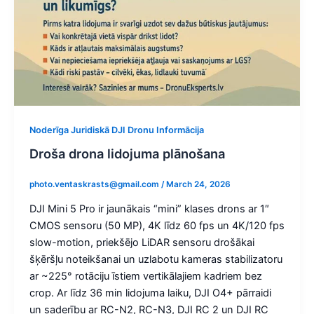
Noderīga Juridiskā DJI Dronu Informācija
Droša drona lidojuma plānošana
photo.ventaskrasts@gmail.com
/
March 24, 2026
DJI Mini 5 Pro ir jaunākais “mini” klases drons ar 1″
CMOS sensoru (50 MP), 4K līdz 60 fps un 4K/120 fps
slow-motion, priekšējo LiDAR sensoru drošākai
šķēršļu noteikšanai un uzlabotu kameras stabilizatoru
ar ~225° rotāciju īstiem vertikālajiem kadriem bez
crop. Ar līdz 36 min lidojuma laiku, DJI O4+ pārraidi
un saderību ar RC-N2, RC-N3, DJI RC 2 un DJI RC