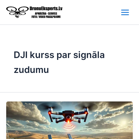
Skip
to
content
DJI kurss par signāla
zudumu