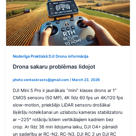
Noderīga Praktiskā DJI Dronu informācija
Drona sakaru problēmas lidojot
photo.ventaskrasts@gmail.com
/
March 23, 2026
DJI Mini 5 Pro ir jaunākais “mini” klases drons ar 1″
CMOS sensoru (50 MP), 4K līdz 60 fps un 4K/120 fps
slow-motion, priekšējo LiDAR sensoru drošākai
šķēršļu noteikšanai un uzlabotu kameras stabilizatoru
ar ~225° rotāciju īstiem vertikālajiem kadriem bez
crop. Ar līdz 36 min lidojuma laiku, DJI O4+ pārraidi
un saderību ar RC-N2, RC-N3, DJI RC 2 un DJI RC