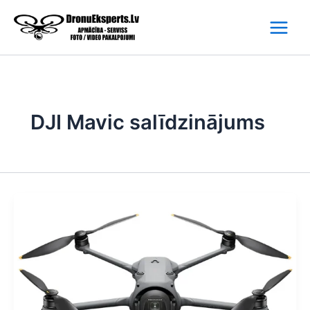
Skip
to
content
DJI Mavic salīdzinājums