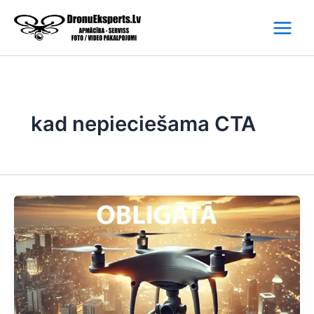
Skip
to
content
kad nepieciešama CTA