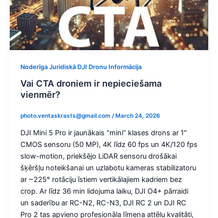
Noderīga Juridiskā DJI Dronu Informācija
Vai CTA droniem ir nepieciešama
vienmēr?
photo.ventaskrasts@gmail.com
/
March 24, 2026
DJI Mini 5 Pro ir jaunākais “mini” klases drons ar 1″
CMOS sensoru (50 MP), 4K līdz 60 fps un 4K/120 fps
slow-motion, priekšējo LiDAR sensoru drošākai
šķēršļu noteikšanai un uzlabotu kameras stabilizatoru
ar ~225° rotāciju īstiem vertikālajiem kadriem bez
crop. Ar līdz 36 min lidojuma laiku, DJI O4+ pārraidi
un saderību ar RC-N2, RC-N3, DJI RC 2 un DJI RC
Pro 2 tas apvieno profesionāla līmeņa attēlu kvalitāti,