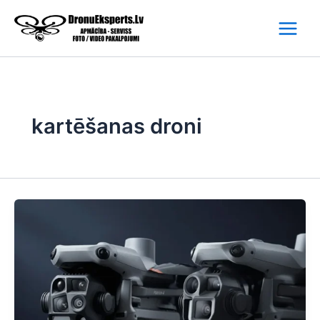
Skip
to
content
kartēšanas droni