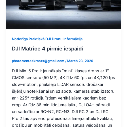
Noderīga Praktiskā DJI Dronu informācija
DJI Matrice 4 pirmie iespaidi
photo.ventaskrasts@gmail.com
/
March 23, 2026
DJI Mini 5 Pro ir jaunākais “mini” klases drons ar 1″
CMOS sensoru (50 MP), 4K līdz 60 fps un 4K/120 fps
slow-motion, priekšējo LiDAR sensoru drošākai
šķēršļu noteikšanai un uzlabotu kameras stabilizatoru
ar ~225° rotāciju īstiem vertikālajiem kadriem bez
crop. Ar līdz 36 min lidojuma laiku, DJI O4+ pārraidi
un saderību ar RC-N2, RC-N3, DJI RC 2 un DJI RC
Pro 2 tas apvieno profesionāla līmeņa attēlu kvalitāti,
drošību un mobilitāti ceļošanai, satura veidošanai un