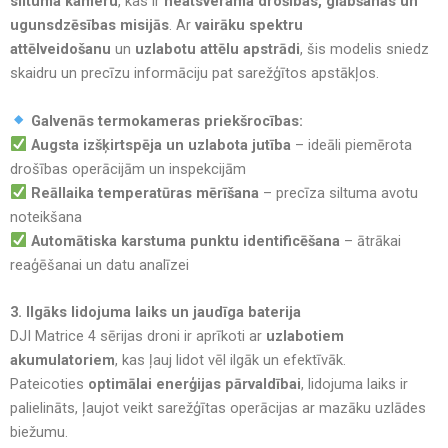
siltuma kameru
, kas ir
neatsverama drošības, glābšanas un
ugunsdzēsības misijās
. Ar
vairāku spektru
attēlveidošanu
un
uzlabotu attēlu apstrādi
, šis modelis sniedz
skaidru un precīzu informāciju pat sarežģītos apstākļos.
Galvenās termokameras priekšrocības:
Augsta izšķirtspēja un uzlabota jutība
– ideāli piemērota
drošības operācijām un inspekcijām
Reāllaika temperatūras mērīšana
– precīza siltuma avotu
noteikšana
Automātiska karstuma punktu identificēšana
– ātrākai
reaģēšanai un datu analīzei
3. Ilgāks lidojuma laiks un jaudīga baterija
DJI Matrice 4 sērijas droni ir aprīkoti ar
uzlabotiem
akumulatoriem
, kas ļauj lidot vēl ilgāk un efektīvāk.
Pateicoties
optimālai enerģijas pārvaldībai
, lidojuma laiks ir
palielināts, ļaujot veikt sarežģītas operācijas ar mazāku uzlādes
biežumu.