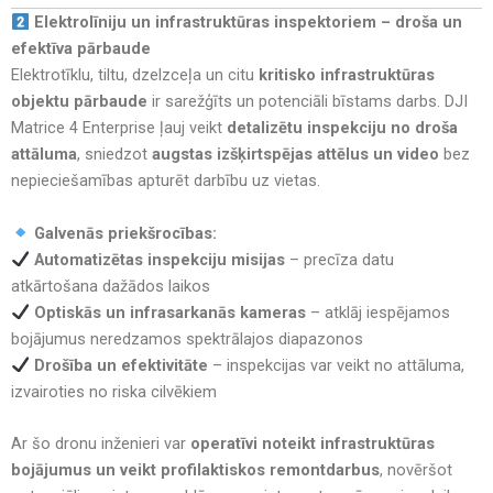
Elektrolīniju un infrastruktūras inspektoriem – droša un
efektīva pārbaude
Elektrotīklu, tiltu, dzelzceļa un citu
kritisko infrastruktūras
objektu pārbaude
ir sarežģīts un potenciāli bīstams darbs. DJI
Matrice 4 Enterprise ļauj veikt
detalizētu inspekciju no droša
attāluma
, sniedzot
augstas izšķirtspējas attēlus un video
bez
nepieciešamības apturēt darbību uz vietas.
Galvenās priekšrocības:
Automatizētas inspekciju misijas
– precīza datu
atkārtošana dažādos laikos
Optiskās un infrasarkanās kameras
– atklāj iespējamos
bojājumus neredzamos spektrālajos diapazonos
Drošība un efektivitāte
– inspekcijas var veikt no attāluma,
izvairoties no riska cilvēkiem
Ar šo dronu inženieri var
operatīvi noteikt infrastruktūras
bojājumus un veikt profilaktiskos remontdarbus
, novēršot