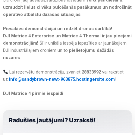
Šie droni ļauj tiesībaizsardzības iestādēm
veikt patrulēšanu,
uzraudzīt lielus cilvēku pulcēšanās pasākumus un nodrošināt
operatīvo atbalstu dažādās situācijās
.
Piesakies demonstrācijai un redzēt dronus darbībā!
DJI Matrice 4 Enterprise un Matrice 4 Thermal ir jau pieejami
demonstrācijām!
Šī ir unikāla iespēja iepazīties ar jaunākajiem
DJI industriālajiem droniem un to
pielietojumu dažādās
nozarēs
.
Lai rezervētu demonstrāciju, zvaniet
28833992
vai rakstiet
uz
info@sandybrown-newt-963875.hostingersite.com
!
DJI Matrice 4 pirmie iespaidi
Radušies jautājumi? Uzraksti!