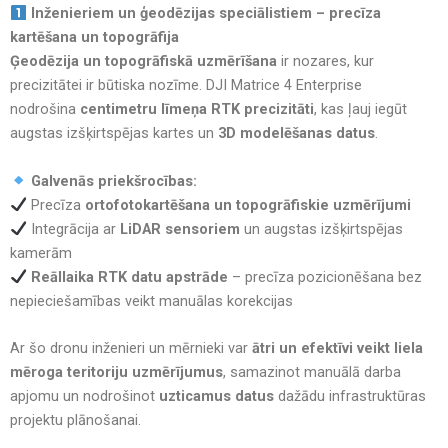
Inženieriem un ģeodēzijas speciālistiem – precīza
kartēšana un topogrāfija
Ģeodēzija un topogrāfiskā uzmērīšana
ir nozares, kur
precizitātei ir būtiska nozīme. DJI Matrice 4 Enterprise
nodrošina
centimetru līmeņa RTK precizitāti
, kas ļauj iegūt
augstas izšķirtspējas kartes un
3D modelēšanas datus
.
Galvenās priekšrocības:
Precīza
ortofotokartēšana un topogrāfiskie uzmērījumi
Integrācija ar
LiDAR sensoriem
un augstas izšķirtspējas
kamerām
Reāllaika RTK datu apstrāde
– precīza pozicionēšana bez
nepieciešamības veikt manuālas korekcijas
Ar šo dronu inženieri un mērnieki var
ātri un efektīvi veikt liela
mēroga teritoriju uzmērījumus
, samazinot manuālā darba
apjomu un nodrošinot
uzticamus datus
dažādu infrastruktūras
projektu plānošanai.