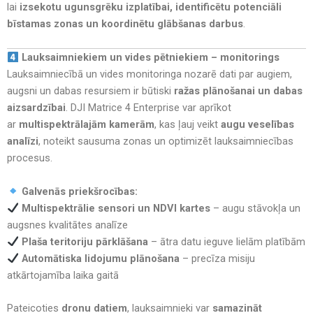
lai
izsekotu ugunsgrēku izplatībai, identificētu potenciāli
bīstamas zonas un koordinētu glābšanas darbus
.
Lauksaimniekiem un vides pētniekiem – monitorings
Lauksaimniecībā un vides monitoringa nozarē dati par augiem,
augsni un dabas resursiem ir būtiski
ražas plānošanai un dabas
aizsardzībai
. DJI Matrice 4 Enterprise var aprīkot
ar
multispektrālajām kamerām
, kas ļauj veikt
augu veselības
analīzi
, noteikt sausuma zonas un optimizēt lauksaimniecības
procesus.
Galvenās priekšrocības:
Multispektrālie sensori un NDVI kartes
– augu stāvokļa un
augsnes kvalitātes analīze
Plaša teritoriju pārklāšana
– ātra datu ieguve lielām platībām
Automātiska lidojumu plānošana
– precīza misiju
atkārtojamība laika gaitā
Pateicoties
dronu datiem
, lauksaimnieki var
samazināt