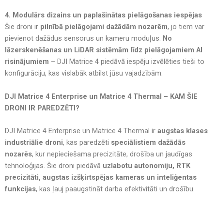
4. Modulārs dizains un paplašinātas pielāgošanas iespējas
Šie droni ir
pilnībā pielāgojami dažādām nozarēm
, jo tiem var
pievienot dažādus sensorus un kameru moduļus.
No
lāzerskenēšanas un LiDAR sistēmām līdz pielāgojamiem AI
risinājumiem
– DJI Matrice 4 piedāvā iespēju izvēlēties tieši to
konfigurāciju, kas vislabāk atbilst jūsu vajadzībām.
DJI Matrice 4 Enterprise un Matrice 4 Thermal – KAM ŠIE
DRONI IR PAREDZĒTI?
DJI Matrice 4 Enterprise un Matrice 4 Thermal ir
augstas klases
industriālie droni
, kas paredzēti
speciālistiem dažādās
nozarēs
, kur nepieciešama precizitāte, drošība un jaudīgas
tehnoloģijas. Šie droni piedāvā
uzlabotu autonomiju, RTK
precizitāti, augstas izšķirtspējas kameras un inteliģentas
funkcijas
, kas ļauj paaugstināt darba efektivitāti un drošību.