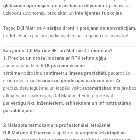
glābšanas operācijām un drošības uzdevumiem
, piedāvājot
uzlabotu autonomiju, precizitāti un
inteliģentas funkcijas
.
Tagad
DJI Matrice 4 sērijas droni ir pieejami demonstrācijām
,
dodot iespēju pašiem pārliecināties par to jaudu un iespējām!
Kas jauns DJI Matrice 4E un Matrice 4T modeļos?
1. Precīza un droša lidošana ar RTK tehnoloģiju
Jaunās paaudzes
RTK pozicionēšanas
sistēma
nodrošina
centimetru līmeņa precizitāti
, padarot šo
dronu ideālu
kartēšanas un ģeodēzijas uzdevumiem
. Ar
precīzu datu iegūšanu un iespēju veikt
automātiskas misijas
bez
atkāpes no trajektorijas, DJI Matrice 4 Enterprise kļūst
par
vērtīgu rīku inženieriem, arhitektiem un infrastruktūras
pārvaldītājiem
.
2. Uzlabota termokamera profesionālai lietošanai
DJI Matrice 4 Thermal
ir aprīkots ar
augstas izšķirtspējas