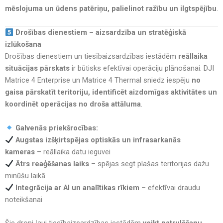
mēslojuma un ūdens patēriņu, palielinot ražību un ilgtspējību
.
Drošības dienestiem – aizsardzība un stratēģiskā
izlūkošana
Drošības dienestiem un tiesībaizsardzības iestādēm
reāllaika
situācijas pārskats
ir būtisks efektīvai operāciju plānošanai. DJI
Matrice 4 Enterprise un Matrice 4 Thermal sniedz iespēju
no
gaisa pārskatīt teritoriju, identificēt aizdomīgas aktivitātes un
koordinēt operācijas no droša attāluma
.
Galvenās priekšrocības:
Augstas izšķirtspējas optiskās un infrasarkanās
kameras
– reāllaika datu ieguvei
Ātrs reaģēšanas laiks
– spējas segt plašas teritorijas dažu
minūšu laikā
Integrācija ar AI un analītikas rīkiem
– efektīvai draudu
noteikšanai