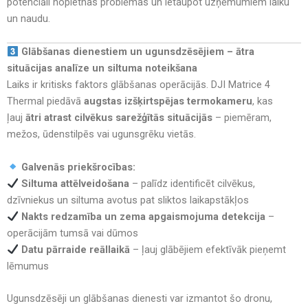
potenciāli nopietnas problēmas un ietaupot uzņēmumiem laiku
un naudu.
Glābšanas dienestiem un ugunsdzēsējiem – ātra
situācijas analīze un siltuma noteikšana
Laiks ir kritisks faktors glābšanas operācijās. DJI Matrice 4
Thermal piedāvā
augstas izšķirtspējas termokameru
, kas
ļauj
ātri atrast cilvēkus sarežģītās situācijās
– piemēram,
mežos, ūdenstilpēs vai ugunsgrēku vietās.
Galvenās priekšrocības:
Siltuma attēlveidošana
– palīdz identificēt cilvēkus,
dzīvniekus un siltuma avotus pat sliktos laikapstākļos
Nakts redzamība un zema apgaismojuma detekcija
–
operācijām tumsā vai dūmos
Datu pārraide reāllaikā
– ļauj glābējiem efektīvāk pieņemt
lēmumus
Ugunsdzēsēji un glābšanas dienesti var izmantot šo dronu,