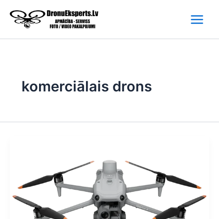
Skip
to
content
komerciālais drons