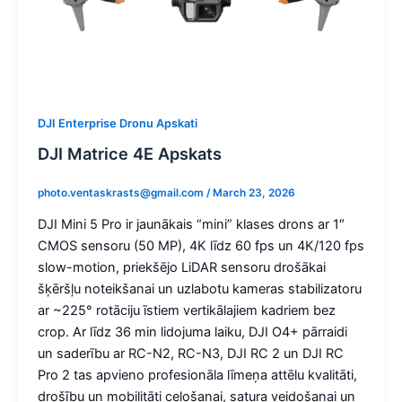
DJI Enterprise Dronu Apskati
DJI Matrice 4E Apskats
photo.ventaskrasts@gmail.com
/
March 23, 2026
DJI Mini 5 Pro ir jaunākais “mini” klases drons ar 1″
CMOS sensoru (50 MP), 4K līdz 60 fps un 4K/120 fps
slow-motion, priekšējo LiDAR sensoru drošākai
šķēršļu noteikšanai un uzlabotu kameras stabilizatoru
ar ~225° rotāciju īstiem vertikālajiem kadriem bez
crop. Ar līdz 36 min lidojuma laiku, DJI O4+ pārraidi
un saderību ar RC-N2, RC-N3, DJI RC 2 un DJI RC
Pro 2 tas apvieno profesionāla līmeņa attēlu kvalitāti,
drošību un mobilitāti ceļošanai, satura veidošanai un