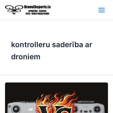
Skip
to
content
kontrolleru saderība ar
droniem