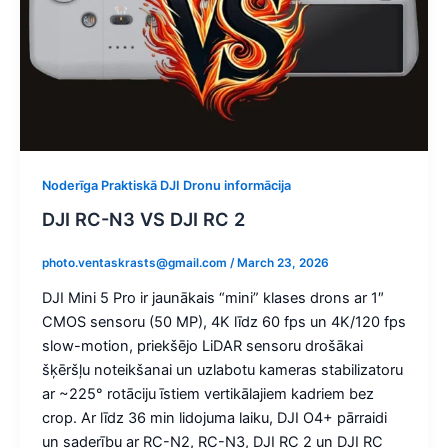
Noderīga Praktiskā DJI Dronu informācija
DJI RC-N3 VS DJI RC 2
photo.ventaskrasts@gmail.com
/
March 23, 2026
DJI Mini 5 Pro ir jaunākais “mini” klases drons ar 1″
CMOS sensoru (50 MP), 4K līdz 60 fps un 4K/120 fps
slow-motion, priekšējo LiDAR sensoru drošākai
šķēršļu noteikšanai un uzlabotu kameras stabilizatoru
ar ~225° rotāciju īstiem vertikālajiem kadriem bez
crop. Ar līdz 36 min lidojuma laiku, DJI O4+ pārraidi
un saderību ar RC-N2, RC-N3, DJI RC 2 un DJI RC