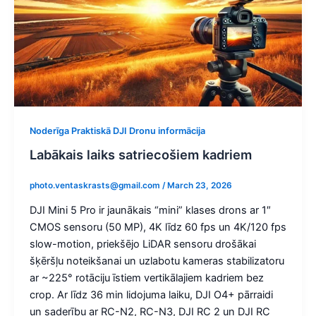
Noderīga Praktiskā DJI Dronu informācija
Labākais laiks satriecošiem kadriem
photo.ventaskrasts@gmail.com
/
March 23, 2026
DJI Mini 5 Pro ir jaunākais “mini” klases drons ar 1″
CMOS sensoru (50 MP), 4K līdz 60 fps un 4K/120 fps
slow-motion, priekšējo LiDAR sensoru drošākai
šķēršļu noteikšanai un uzlabotu kameras stabilizatoru
ar ~225° rotāciju īstiem vertikālajiem kadriem bez
crop. Ar līdz 36 min lidojuma laiku, DJI O4+ pārraidi
un saderību ar RC-N2, RC-N3, DJI RC 2 un DJI RC