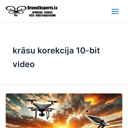
Skip
to
content
krāsu korekcija 10-bit
video