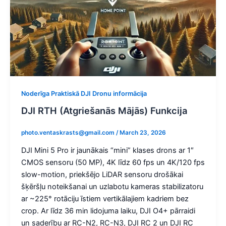
Noderīga Praktiskā DJI Dronu informācija
DJI RTH (Atgriešanās Mājās) Funkcija
photo.ventaskrasts@gmail.com
/
March 23, 2026
DJI Mini 5 Pro ir jaunākais “mini” klases drons ar 1″
CMOS sensoru (50 MP), 4K līdz 60 fps un 4K/120 fps
slow-motion, priekšējo LiDAR sensoru drošākai
šķēršļu noteikšanai un uzlabotu kameras stabilizatoru
ar ~225° rotāciju īstiem vertikālajiem kadriem bez
crop. Ar līdz 36 min lidojuma laiku, DJI O4+ pārraidi
un saderību ar RC-N2, RC-N3, DJI RC 2 un DJI RC