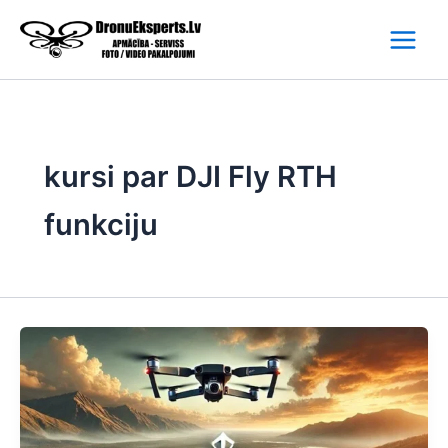
Skip
to
content
kursi par DJI Fly RTH
funkciju