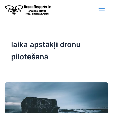
Skip
to
content
laika apstākļi dronu
pilotēšanā