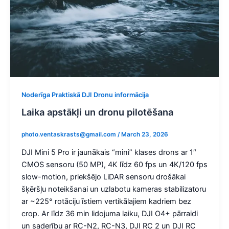
Noderīga Praktiskā DJI Dronu informācija
Laika apstākļi un dronu pilotēšana
photo.ventaskrasts@gmail.com
/
March 23, 2026
DJI Mini 5 Pro ir jaunākais “mini” klases drons ar 1″
CMOS sensoru (50 MP), 4K līdz 60 fps un 4K/120 fps
slow-motion, priekšējo LiDAR sensoru drošākai
šķēršļu noteikšanai un uzlabotu kameras stabilizatoru
ar ~225° rotāciju īstiem vertikālajiem kadriem bez
crop. Ar līdz 36 min lidojuma laiku, DJI O4+ pārraidi
un saderību ar RC-N2, RC-N3, DJI RC 2 un DJI RC