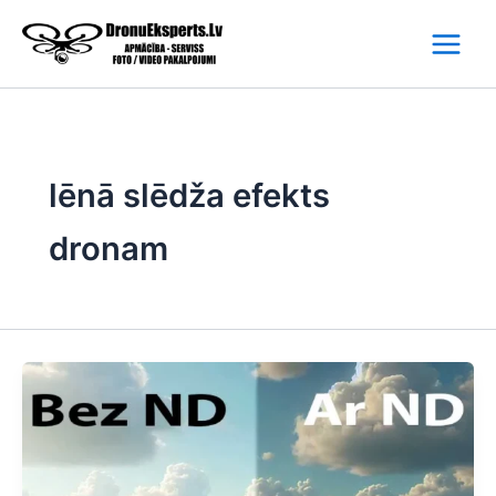
Skip
to
content
lēnā slēdža efekts
dronam