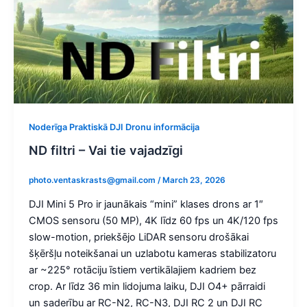
Noderīga Praktiskā DJI Dronu informācija
ND filtri – Vai tie vajadzīgi
photo.ventaskrasts@gmail.com
/
March 23, 2026
DJI Mini 5 Pro ir jaunākais “mini” klases drons ar 1″
CMOS sensoru (50 MP), 4K līdz 60 fps un 4K/120 fps
slow-motion, priekšējo LiDAR sensoru drošākai
šķēršļu noteikšanai un uzlabotu kameras stabilizatoru
ar ~225° rotāciju īstiem vertikālajiem kadriem bez
crop. Ar līdz 36 min lidojuma laiku, DJI O4+ pārraidi
un saderību ar RC-N2, RC-N3, DJI RC 2 un DJI RC