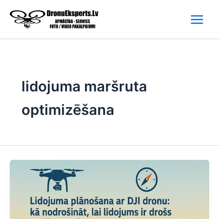
Skip
to
content
lidojuma maršruta
optimizēšana