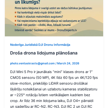
Noderīga Juridiskā DJI Dronu Informācija
Droša drona lidojuma plānošana
photo.ventaskrasts@gmail.com
/
March 24, 2026
DJI Mini 5 Pro ir jaunākais “mini” klases drons ar 1″
CMOS sensoru (50 MP), 4K līdz 60 fps un 4K/120 fps
slow-motion, priekšējo LiDAR sensoru drošākai
šķēršļu noteikšanai un uzlabotu kameras stabilizatoru
ar ~225° rotāciju īstiem vertikālajiem kadriem bez
crop. Ar līdz 36 min lidojuma laiku, DJI O4+ pārraidi
un saderību ar RC-N2, RC-N3, DJI RC 2 un DJI RC