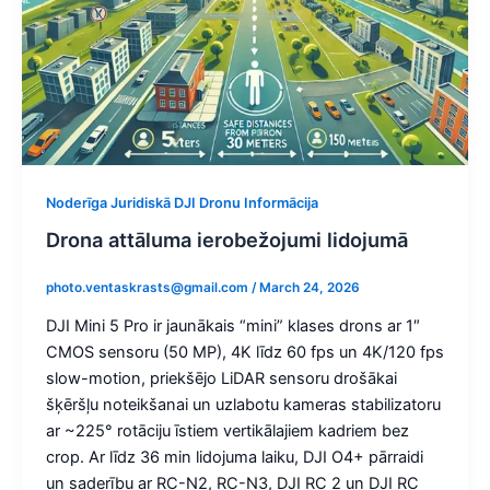
Noderīga Juridiskā DJI Dronu Informācija
Drona attāluma ierobežojumi lidojumā
photo.ventaskrasts@gmail.com
/
March 24, 2026
DJI Mini 5 Pro ir jaunākais “mini” klases drons ar 1″
CMOS sensoru (50 MP), 4K līdz 60 fps un 4K/120 fps
slow-motion, priekšējo LiDAR sensoru drošākai
šķēršļu noteikšanai un uzlabotu kameras stabilizatoru
ar ~225° rotāciju īstiem vertikālajiem kadriem bez
crop. Ar līdz 36 min lidojuma laiku, DJI O4+ pārraidi
un saderību ar RC-N2, RC-N3, DJI RC 2 un DJI RC