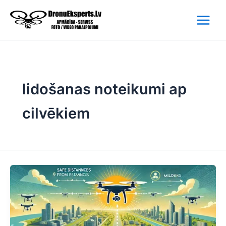
Skip
to
content
lidošanas noteikumi ap
cilvēkiem