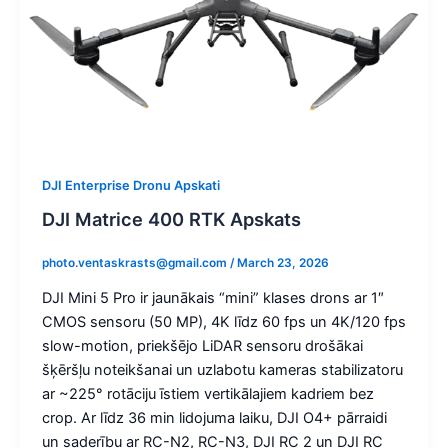
DJI Enterprise Dronu Apskati
DJI Matrice 400 RTK Apskats
photo.ventaskrasts@gmail.com
/
March 23, 2026
DJI Mini 5 Pro ir jaunākais “mini” klases drons ar 1″
CMOS sensoru (50 MP), 4K līdz 60 fps un 4K/120 fps
slow-motion, priekšējo LiDAR sensoru drošākai
šķēršļu noteikšanai un uzlabotu kameras stabilizatoru
ar ~225° rotāciju īstiem vertikālajiem kadriem bez
crop. Ar līdz 36 min lidojuma laiku, DJI O4+ pārraidi
un saderību ar RC-N2, RC-N3, DJI RC 2 un DJI RC