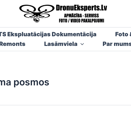
TS Ekspluatācijas Dokumentācija
Foto 
 Remonts
Lasāmviela
Par mum
juma posmos