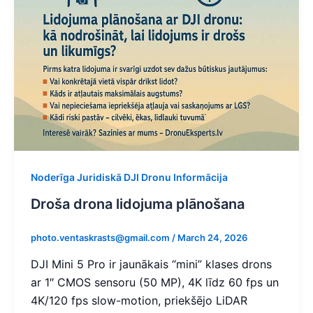
Noderīga Juridiskā DJI Dronu Informācija
Droša drona lidojuma plānošana
photo.ventaskrasts@gmail.com
/
March 24, 2026
DJI Mini 5 Pro ir jaunākais “mini” klases drons
ar 1″ CMOS sensoru (50 MP), 4K līdz 60 fps un
4K/120 fps slow-motion, priekšējo LiDAR