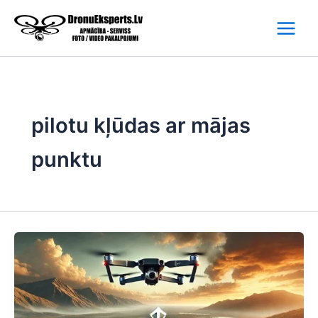
Skip
to
content
pilotu kļūdas ar mājas
punktu