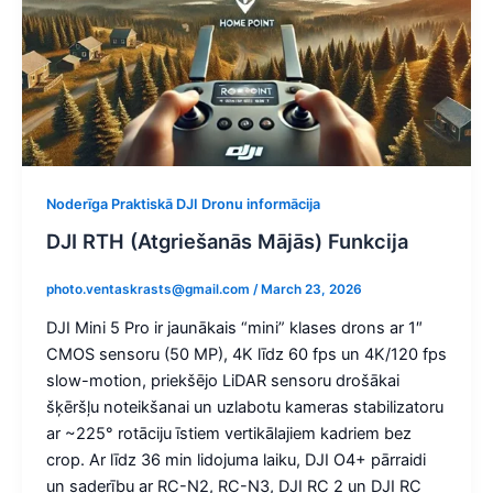
Noderīga Praktiskā DJI Dronu informācija
DJI RTH (Atgriešanās Mājās) Funkcija
photo.ventaskrasts@gmail.com
/
March 23, 2026
DJI Mini 5 Pro ir jaunākais “mini” klases drons ar 1″
CMOS sensoru (50 MP), 4K līdz 60 fps un 4K/120 fps
slow-motion, priekšējo LiDAR sensoru drošākai
šķēršļu noteikšanai un uzlabotu kameras stabilizatoru
ar ~225° rotāciju īstiem vertikālajiem kadriem bez
crop. Ar līdz 36 min lidojuma laiku, DJI O4+ pārraidi
un saderību ar RC-N2, RC-N3, DJI RC 2 un DJI RC