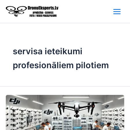
Skip
to
content
servisa ieteikumi
profesionāliem pilotiem