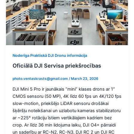
Noderīga Praktiskā DJI Dronu informācija
Oficiālā DJI Servisa priekšrocības
photo.ventaskrasts@gmail.com
/
March 23, 2026
DJI Mini 5 Pro ir jaunākais “mini” klases drons ar 1″
CMOS sensoru (50 MP), 4K līdz 60 fps un 4K/120 fps
slow-motion, priekšējo LiDAR sensoru drošākai
šķēršļu noteikšanai un uzlabotu kameras stabilizatoru
ar ~225° rotāciju īstiem vertikālajiem kadriem bez
crop. Ar līdz 36 min lidojuma laiku, DJI O4+ pārraidi
un saderību ar RC-N2, RC-N3, DJI RC 2 un DJI RC