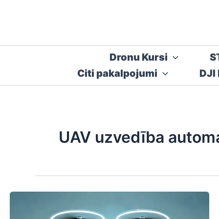
Skip
to
content
Dronu Kursi
S
Citi pakalpojumi
DJI
UAV uzvedība automa