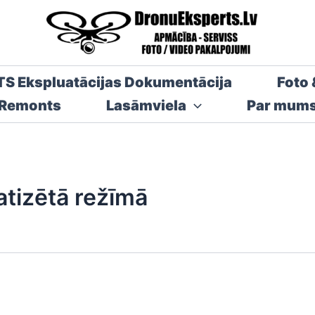
TS Ekspluatācijas Dokumentācija
Foto 
 Remonts
Lasāmviela
Par mum
tizētā režīmā