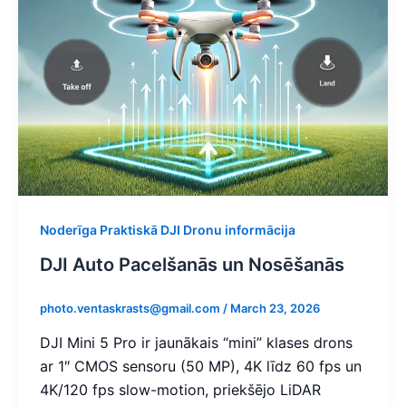
Noderīga Praktiskā DJI Dronu informācija
DJI Auto Pacelšanās un Nosēšanās
photo.ventaskrasts@gmail.com
/
March 23, 2026
DJI Mini 5 Pro ir jaunākais “mini” klases drons
ar 1″ CMOS sensoru (50 MP), 4K līdz 60 fps un
4K/120 fps slow-motion, priekšējo LiDAR