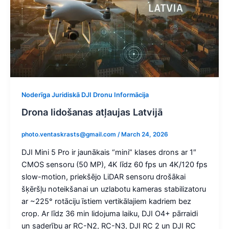
Noderīga Juridiskā DJI Dronu Informācija
Drona lidošanas atļaujas Latvijā
photo.ventaskrasts@gmail.com
/
March 24, 2026
DJI Mini 5 Pro ir jaunākais “mini” klases drons ar 1″
CMOS sensoru (50 MP), 4K līdz 60 fps un 4K/120 fps
slow-motion, priekšējo LiDAR sensoru drošākai
šķēršļu noteikšanai un uzlabotu kameras stabilizatoru
ar ~225° rotāciju īstiem vertikālajiem kadriem bez
crop. Ar līdz 36 min lidojuma laiku, DJI O4+ pārraidi
un saderību ar RC-N2, RC-N3, DJI RC 2 un DJI RC