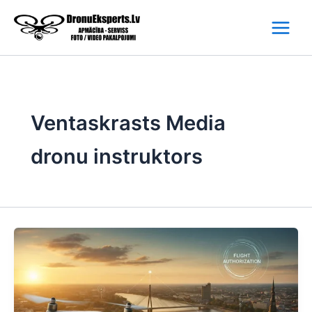
Skip
to
content
Ventaskrasts Media
dronu instruktors