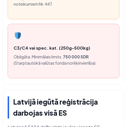
noteikumiem Nr. 447.
C3/C4 vai spec. kat. (250g–500kg)
Obligāta. Minimālais limits:
750 000 SDR
(Starptautiskā valūtas fonda norēķinvienība).
Latvijā iegūtā reģistrācija
darbojas visā ES