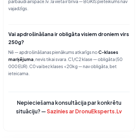
pārbaudi airspace.lv. Ja vieta ir brīva — BGKIS pieteikums nav
vajadzīgs.
Vai apdrošināšana ir obligāta visiem droniem virs
250g?
Nē — apdrošināšanas pienākums atkarīgs no
C-klases
marķējuma
, nevis tikai svara. C1/C2 klase — obligāta (50
000 EUR). C0 vai bez klases <20kg — nav obligāta, bet
ieteicama.
Nepieciešama konsultācija par konkrētu
situāciju? —
Sazinies ar DronuEksperts.Lv