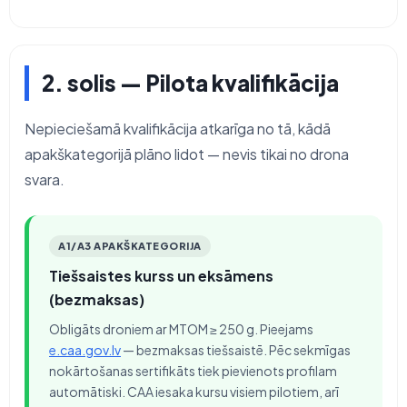
2. solis — Pilota kvalifikācija
Nepieciešamā kvalifikācija atkarīga no tā, kādā
apakškategorijā plāno lidot — nevis tikai no drona
svara.
A1/A3 APAKŠKATEGORIJA
Tiešsaistes kurss un eksāmens
(bezmaksas)
Obligāts droniem ar MTOM ≥ 250 g. Pieejams
e.caa.gov.lv
— bezmaksas tiešsaistē. Pēc sekmīgas
nokārtošanas sertifikāts tiek pievienots profilam
automātiski. CAA iesaka kursu visiem pilotiem, arī