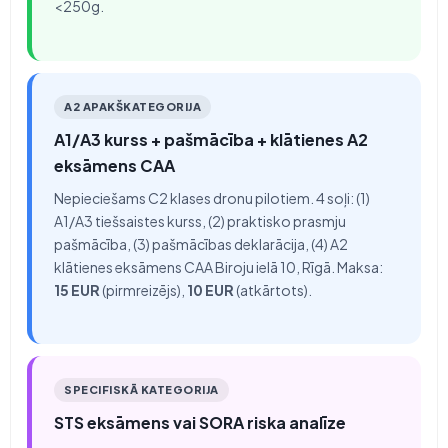
<250g.
A2 APAKŠKATEGORIJA
A1/A3 kurss + pašmācība + klātienes A2
eksāmens CAA
Nepieciešams C2 klases dronu pilotiem. 4 soļi: (1)
A1/A3 tiešsaistes kurss, (2) praktisko prasmju
pašmācība, (3) pašmācības deklarācija, (4) A2
klātienes eksāmens CAA Biroju ielā 10, Rīgā. Maksa:
15 EUR
(pirmreizējs),
10 EUR
(atkārtots).
SPECIFISKĀ KATEGORIJA
STS eksāmens vai SORA riska analīze