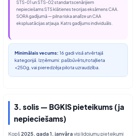
STS-01 un STS-02 standartscenārijiem
nepieciešams STS klātienes teorijas eksāmens CAA.
SORA gadījumā — pilna riska analīze un CAA
ekspluatācijas atļauja. Katrs gadījums individuāls.
Minimālais vecums:
16 gadi visā atvērtajā
kategorijā. Izņēmumi: pašbūvēts/rotaļlieta
<250g, vai pieredzēja pilota uzraudzība.
3. solis — BGKIS pieteikums (ja
nepieciešams)
Kopš
2025. gada 1. janvāra
visi lidojumu pieteikumi