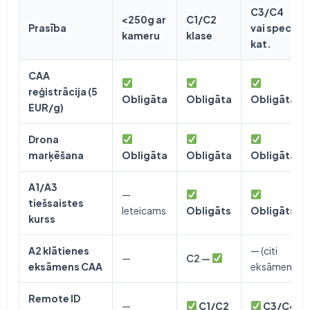
C3/C4
<250g ar
C1/C2
Prasība
vai spec.
kameru
klase
kat.
CAA
reģistrācija (5
Obligāta
Obligāta
Obligāta
EUR/g)
Drona
marķēšana
Obligāta
Obligāta
Obligāta
A1/A3
—
tiešsaistes
Ieteicams
Obligāts
Obligāts
kurss
A2 klātienes
— (citi
—
C2 —
eksāmens CAA
eksāmeni)
Remote ID
—
C1/C2
C3/C4