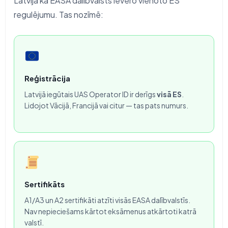
Latvija kā EASA dalībvalsts ievēro vienoto ES
regulējumu. Tas nozīmē:
Reģistrācija
Latvijā iegūtais UAS Operator ID ir derīgs
visā ES
.
Lidojot Vācijā, Francijā vai citur — tas pats numurs.
Sertifikāts
A1/A3 un A2 sertifikāti atzīti visās EASA dalībvalstīs.
Nav nepieciešams kārtot eksāmenus atkārtoti katrā
valstī.