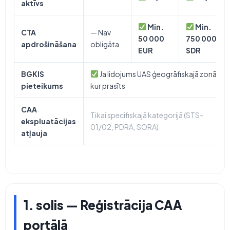
aktīvs
Min.
Min.
CTA
— Nav
50 000
750 000
apdrošināšana
obligāta
EUR
SDR
BGKIS
Ja lidojums UAS ģeogrāfiskajā zonā,
pieteikums
kur prasīts
CAA
Tikai specifiskajā kategorijā (STS-
ekspluatācijas
01/02, PDRA, SORA)
atļauja
1. solis — Reģistrācija CAA
portālā