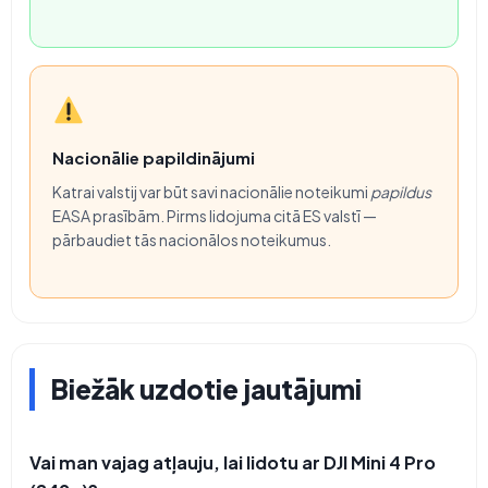
Nacionālie papildinājumi
Katrai valstij var būt savi nacionālie noteikumi
papildus
EASA prasībām. Pirms lidojuma citā ES valstī —
pārbaudiet tās nacionālos noteikumus.
Biežāk uzdotie jautājumi
Vai man vajag atļauju, lai lidotu ar DJI Mini 4 Pro