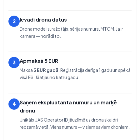
Ievadi drona datus
2
Drona modelis, ražotājs, sērijas numurs, MTOM. Ja ir
kamera — norādi to.
Apmaksā 5 EUR
3
Maksa
5 EUR gadā
. Reģistrācija derīga 1 gadu un spēkā
visā ES. Jāatjauno katru gadu.
Saņem ekspluatanta numuru un marķē
4
dronu
Unikāls UAS Operator ID jāuzlīmē uz drona skaidri
redzamā vietā. Viens numurs — visiem saviem droniem.