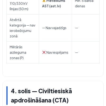
Pieteikums
Min. 5 darba
110/330 kV
AST (ast.lv)
dienas
līnijas (50 m)
Atvērtā
kategorija — nav
— Nav vajadzīgs
—
ierobežojumu
zonā
Militārās
aizlieguma
Nav iespējams
—
zonas (P)
4. solis — Civiltiesiskā
apdrošināšana (CTA)