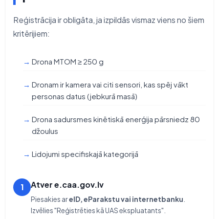
Reģistrācija ir obligāta, ja izpildās vismaz viens no šiem
kritērijiem:
Drona MTOM ≥ 250 g
Dronam ir kamera vai citi sensori, kas spēj vākt
personas datus (jebkurā masā)
Drona sadursmes kinētiskā enerģija pārsniedz 80
džoulus
Lidojumi specifiskajā kategorijā
Atver e.caa.gov.lv
1
Piesakies ar
eID, eParakstu vai internetbanku
.
Izvēlies "Reģistrēties kā UAS ekspluatants".