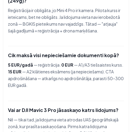
(249g)?
Reģistrācija ir obligāta, jo Mini 4 Pro ir kamera. Pilota kurss ir
ieteicams, bet ne obligāts. Ja lidojuma vieta nav ierobežotā
zonā — BGKIS pieteikums nav vajadzīgs. Tātad — "atļauja"
šajā gadījumā = reģistrācija + drona marķēšana.
Cik maksā visi nepieciešamie dokumenti kopā?
5 EUR/gadā
— reģistrācija.
0 EUR
— A1/A3 tiešsaistes kurss.
15 EUR
— A2 klātienes eksāmens (ja nepieciešams). CTA
apdrošināšana — atkarīgs no apdrošinātāja, parasti 50–300
EUR gadā.
Vai ar DJI Mavic 3 Pro jāsaskaņo katrs lidojums?
Nē — tikai tad, ja lidojuma vieta atrodas UAS ģeogrāfiskajā
zonā, kur prasīta saskaņošana. Pirms katra lidojuma