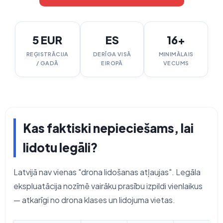
5 EUR
ES
16+
REĢISTRĀCIJA
DERĪGA VISĀ
MINIMĀLAIS
/ GADĀ
EIROPĀ
VECUMS
Kas faktiski nepieciešams, lai
lidotu legāli?
Latvijā nav vienas "drona lidošanas atļaujas". Legāla
ekspluatācija nozīmē vairāku prasību izpildi vienlaikus
— atkarīgi no drona klases un lidojuma vietas.