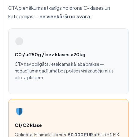
CTA pienākums atkarīgs no drona C-klases un
kategorijas —
ne vienkārši no svara
:
C0 / <250g / bez klases <20kg
CTA nav obligāta. Ieteicama kā laba prakse —
negadījuma gadījumā bez polises visi zaudējumi uz
pilota pleciem.
C1/C2 klase
Obligāta. Minimālais limits:
50 000 EUR
atbilstoši MK