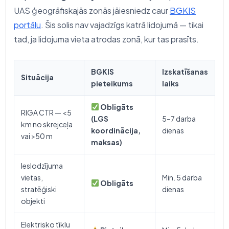
UAS ģeogrāfiskajās zonās jāiesniedz caur
BGKIS
portālu
. Šis solis nav vajadzīgs katrā lidojumā — tikai
tad, ja lidojuma vieta atrodas zonā, kur tas prasīts.
BGKIS
Izskatīšanas
Situācija
pieteikums
laiks
Obligāts
RIGA CTR — <5
(LGS
5–7 darba
km no skrejceļa
koordinācija,
dienas
vai >50 m
maksas)
Ieslodzījuma
vietas,
Min. 5 darba
Obligāts
stratēģiski
dienas
objekti
Elektrisko tīklu