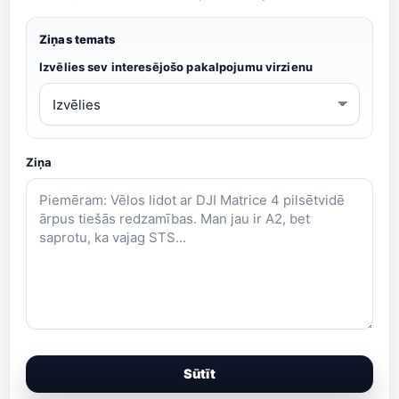
Ziņas temats
Izvēlies sev interesējošo pakalpojumu virzienu
Ziņa
Sūtīt