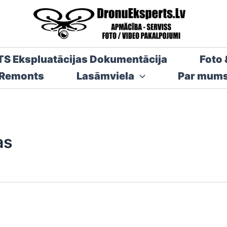
TS Ekspluatācijas Dokumentācija
Foto 
 Remonts
Lasāmviela
Par mum
as