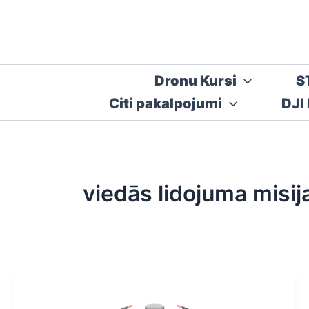
Skip
to
content
Dronu Kursi
S
Citi pakalpojumi
DJI
viedās lidojuma misij