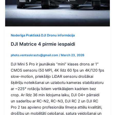
Noderīga Praktiskā DJI Dronu informācija
DJI Matrice 4 pirmie iespaidi
photo.ventaskrasts@gmail.com
/
March 23, 2026
DJI Mini 5 Pro ir jaunākais “mini” klases drons ar 1″
CMOS sensoru (50 MP), 4K līdz 60 fps un 4K/120 fps
slow-motion, priekšējo LiDAR sensoru drošākai
šķēršļu noteikšanai un uzlabotu kameras stabilizatoru
ar ~225° rotāciju īstiem vertikālajiem kadriem bez
crop. Ar līdz 36 min lidojuma laiku, DJI O4+ pārraidi
un saderību ar RC-N2, RC-N3, DJI RC 2 un DJI RC
Pro 2 tas apvieno profesionāla līmeņa attēlu kvalitāti,
drošību un mobilitāti ceļošanai, satura veidošanai un