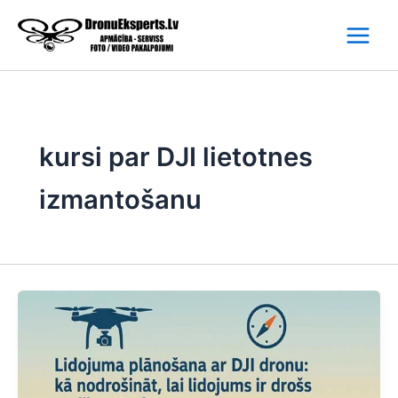
Skip
to
content
kursi par DJI lietotnes
izmantošanu