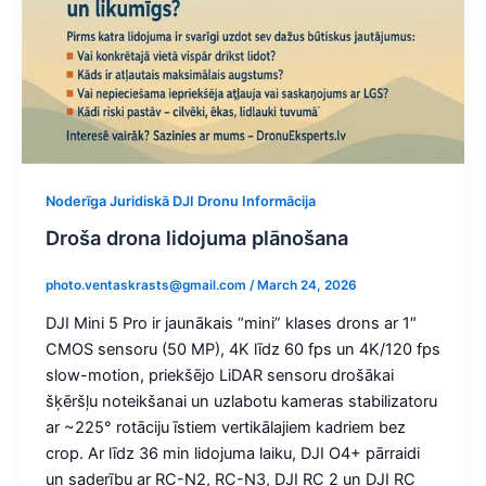
Noderīga Juridiskā DJI Dronu Informācija
Droša drona lidojuma plānošana
photo.ventaskrasts@gmail.com
/
March 24, 2026
DJI Mini 5 Pro ir jaunākais “mini” klases drons ar 1″
CMOS sensoru (50 MP), 4K līdz 60 fps un 4K/120 fps
slow-motion, priekšējo LiDAR sensoru drošākai
šķēršļu noteikšanai un uzlabotu kameras stabilizatoru
ar ~225° rotāciju īstiem vertikālajiem kadriem bez
crop. Ar līdz 36 min lidojuma laiku, DJI O4+ pārraidi
un saderību ar RC-N2, RC-N3, DJI RC 2 un DJI RC