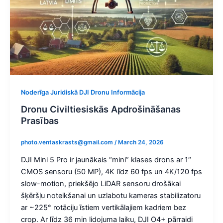
Noderīga Juridiskā DJI Dronu Informācija
Dronu Civiltiesiskās Apdrošināšanas
Prasības​
photo.ventaskrasts@gmail.com
/
March 24, 2026
DJI Mini 5 Pro ir jaunākais “mini” klases drons ar 1″
CMOS sensoru (50 MP), 4K līdz 60 fps un 4K/120 fps
slow-motion, priekšējo LiDAR sensoru drošākai
šķēršļu noteikšanai un uzlabotu kameras stabilizatoru
ar ~225° rotāciju īstiem vertikālajiem kadriem bez
crop. Ar līdz 36 min lidojuma laiku, DJI O4+ pārraidi