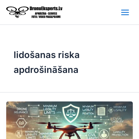
Skip
to
content
lidošanas riska
apdrošināšana