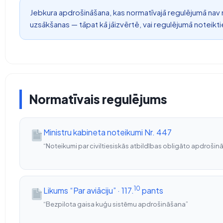
Jebkura apdrošināšana, kas normatīvajā regulējumā nav no
uzsākšanas — tāpat kā jāizvērtē, vai regulējumā noteikt
Normatīvais regulējums
Ministru kabineta noteikumi Nr. 447
“Noteikumi par civiltiesiskās atbildības obligāto apdroši
10
Likums “Par aviāciju” · 117.
pants
“Bezpilota gaisa kuģu sistēmu apdrošināšana”