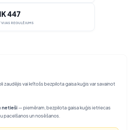
K 447
TVIJAS REGULĒJUMS
i zaudējis vai krītošs bezpilota gaisa kuģis var savainot
n
netieši
— piemēram, bezpilota gaisa kuģis ietriecas
kuģu pacelšanos un nosēšanos.