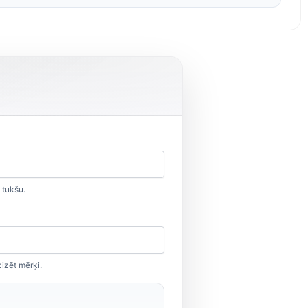
 tukšu.
cizēt mērķi.