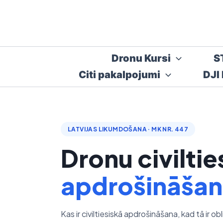
Skip
to
content
Dronu Kursi
S
Citi pakalpojumi
DJI
LATVIJAS LIKUMDOŠANA · MK NR. 447
Dronu civiltie
apdrošināšan
Kas ir civiltiesiskā apdrošināšana, kad tā ir obl