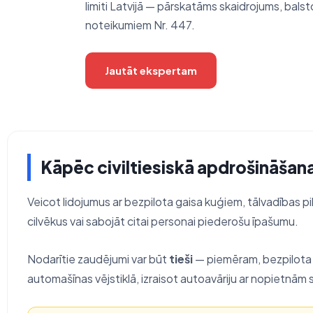
limiti Latvijā — pārskatāms skaidrojums, bals
noteikumiem Nr. 447.
Jautāt ekspertam
Kāpēc civiltiesiskā apdrošināšana
Veicot lidojumus ar bezpilota gaisa kuģiem, tālvadības pil
cilvēkus vai sabojāt citai personai piederošu īpašumu.
Nodarītie zaudējumi var būt
tieši
— piemēram, bezpilota g
automašīnas vējstiklā, izraisot autoavāriju ar nopietnām