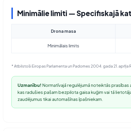
Minimālie limiti — Specifiskajā ka
Drona masa
Minimālais limits
* Atbilstoši Eiropas Parlamenta un Padomes 2004. gada 21. aprīļa 
Uzmanību!
Normatīvajā regulējumā noteiktās prasības a
kas radušies pašam bezpilota gaisa kuģim vai tā lietotā
zaudējumus tikai automašīnas īpašniekam.