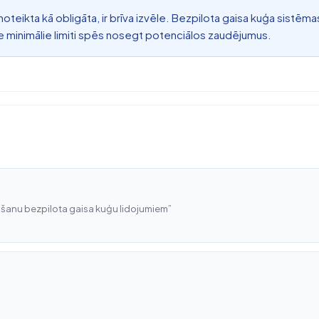
teikta kā obligāta, ir brīva izvēle. Bezpilota gaisa kuģa sistēmas
ie minimālie limiti spēs nosegt potenciālos zaudējumus.
nāšanu bezpilota gaisa kuģu lidojumiem”