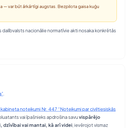
ija — var būt ārkārtīgi augstas. Bezpilota gaisa kuģu
 dalībvalsts nacionālie normatīvie akti nosaka konkrētās
a”
.
u kabineta noteikumi Nr. 447 “Noteikumi par civiltiesiskās
pluatants vai īpašnieks apdrošina savu
vispārējo
dzīvībai vai mantai, kā arī videi
, ievērojot vismaz