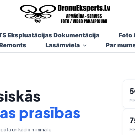
TS Ekspluatācijas Dokumentācija
Foto 
 Remonts
Lasāmviela
Par mum
siskās
5
MIN
as prasības
7
igāta un kādi ir minimālie
MI