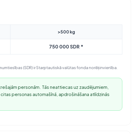
>500 kg
750 000 SDR *
umtiesības (SDR) ir Starptautiskā valūtas fonda norēķinvienība.
us trešajām personām. Tās neattiecas uz zaudējumiem,
s citas personas automašīnā, apdrošināšana atlīdzinās