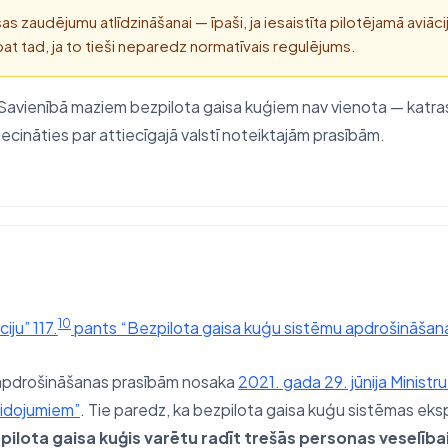
as zaudējumu atlīdzināšanai — īpaši, ja iesaistīta pilotējamā aviāc
at tad, ja to tieši neparedz normatīvais regulējums.
 Savienībā maziem bezpilota gaisa kuģiem nav vienota — katras
iecināties par attiecīgajā valstī noteiktajām prasībām.
10
iju” 117.
pants “Bezpilota gaisa kuģu sistēmu apdrošināšan
o apdrošināšanas prasībām nosaka
2021. gada 29. jūnija Ministr
lidojumiem”
. Tie paredz, ka bezpilota gaisa kuģu sistēmas eks
ilota gaisa kuģis varētu radīt trešās personas veselībai, 