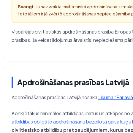
Svarīgi:
Ja nav veikta civiltiesiskā apdrošināšana, izmaks
lietotājiem ir jāizvērtē apdrošināšanas nepieciešamība p
Vispārējās civiltiesiskās apdrošināšanas prasība Eiropas
prasības. Ja veicat lidojumus ārvalstīs, nepieciešams pārl
Apdrošināšanas prasības Latvijā
Apdrošināšanas prasības Latvijā nosaka
Likuma “Par aviāc
Konkrētākus minimālos atbildības limitus un atkāpes n
atbildības obligāto apdrošināšanu bezpilota gaisa kuģu 
civiltiesisko atbildību pret zaudējumiem, kurus bezp