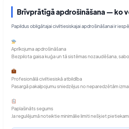
Brīvprātīgā apdrošināšana — ko v
Papildus obligātajai civiltiesiskajai apdrošināšanai ir iesp
Aprīkojuma apdrošināšana
Bezpilota gaisa kuģa un tā sistēmas nozaudēšana, sabojā
Profesionālā civiltiesiskā atbildība
Pasargā pakalpojumu sniedzējus no neparedzētām izmaks
Paplašināts segums
Ja regulējumā noteiktie minimālie limiti nešķiet pietiekami