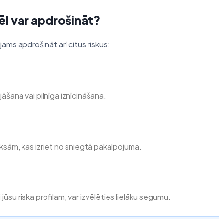
ēl var apdrošināt?
ējams apdrošināt arī citus riskus:
šana vai pilnīga iznīcināšana.
ām, kas izriet no sniegtā pakalpojuma.
 jūsu riska profilam, var izvēlēties lielāku segumu.