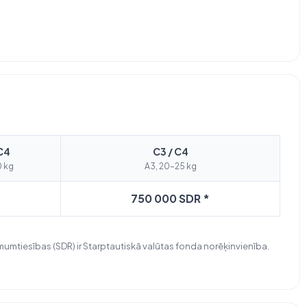
C4
C3 / C4
0 kg
A3, 20–25 kg
750 000 SDR *
umtiesības (SDR) ir Starptautiskā valūtas fonda norēķinvienība.