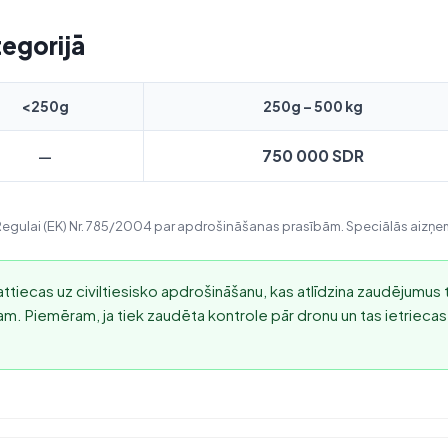
tegorijā
<250g
250g – 500 kg
750 000 SDR
—
Regulai (EK) Nr. 785/2004 par apdrošināšanas prasībām. Speciālās aizņem
ttiecas uz civiltiesisko apdrošināšanu, kas atlīdzina zaudējum
jam. Piemēram, ja tiek zaudēta kontrole pār dronu un tas ietrieca