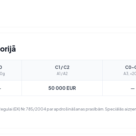
orijā
0
C1 / C2
C0–
50g
A1 / A2
A3, <2
50 000 EUR
—
—
Regulai (EK) Nr. 785/2004 par apdrošināšanas prasībām. Speciālās aizņem