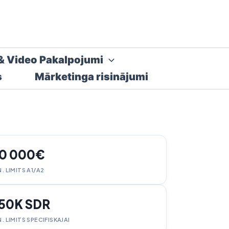
& Video Pakalpojumi
s
Mārketinga risinājumi
0 000€
. LIMITS A1/A2
50K SDR
N. LIMITS SPECIFISKAJAI