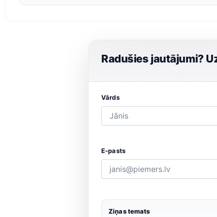
Radušies jautājumi? Uz
Vārds
E-pasts
Ziņas temats