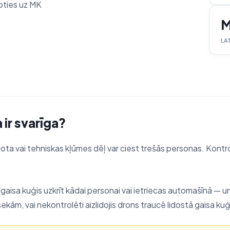
toties uz MK
M
LA
 ir svarīga?
ota vai tehniskas kļūmes dēļ var ciest trešās personas. Kontrol
aisa kuģis uzkrīt kādai personai vai ietriecas automašīnā — u
 sekām, vai nekontrolēti aizlidojis drons traucē lidostā gaisa 