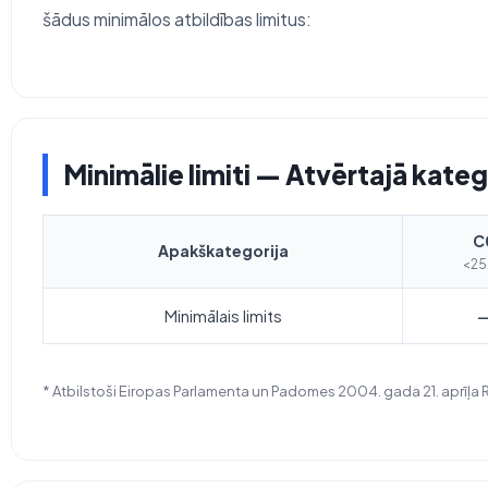
šādus minimālos atbildības limitus:
Minimālie limiti — Atvērtajā kateg
C
Apakškategorija
<2
Minimālais limits
* Atbilstoši Eiropas Parlamenta un Padomes 2004. gada 21. aprīļa 