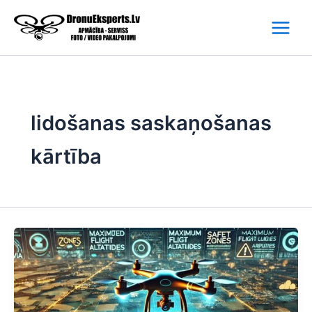
Skip
to
content
lidošanas saskaņošanas
kārtība