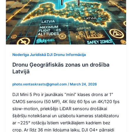
Noderīga Juridiskā DJI Dronu Informācija
Dronu Ģeogrāfiskās zonas un drošība
Latvijā
photo.ventaskrasts@gmail.com
/
March 24, 2026
DJI Mini 5 Pro ir jaunākais “mini” klases drons ar 1″
CMOS sensoru (50 MP), 4K līdz 60 fps un 4K/120 fps
slow-motion, priekšējo LiDAR sensoru drošākai
šķēršļu noteikšanai un uzlabotu kameras stabilizatoru
ar ~225° rotāciju īstiem vertikālajiem kadriem bez
crop. Ar līdz 36 min lidojuma laiku, DJI O4+ pārraidi