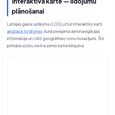
Interaktīvā karte — lidojumu
plānošanai
Latvijas gaisa satiksme (LGS) uztur interaktīvo karti
airspace.lv/drones
, kurā pieejama aeronavigācijas
informācija un UAS ģeogrāfisko zonu nosacījumi. Šī ir
primārā uzziņu vietne pirms katra lidojuma.