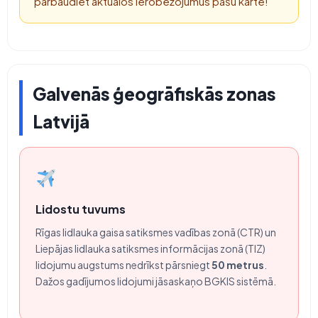
pārbaudiet aktuālos ierobežojumus pašu kartē!
Galvenās ģeogrāfiskās zonas
Latvijā
Lidostu tuvums
Rīgas lidlauka gaisa satiksmes vadības zonā (CTR) un
Liepājas lidlauka satiksmes informācijas zonā (TIZ)
lidojumu augstums nedrīkst pārsniegt
50 metrus
.
Dažos gadījumos lidojumi jāsaskaņo BGKIS sistēmā.