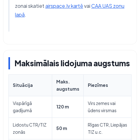
zonai skatiet
airspace.lv kartē
vai
CAA UAS zonu
lapā
.
Maksimālais lidojuma augstums
Maks.
Situācija
Piezīmes
augstums
Vispārīgā
Virs zemes vai
120 m
gadījumā
ūdens virsmas
Lidostu CTR/TIZ
Rīgas CTR, Liepājas
50 m
zonās
TIZ u.c.