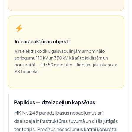
Infrastruktūras objekti
Virs elektrisko tīklu gaisvadu līnijām ar nominālo
spriegumu 110 kV un 330 kV, kā arī to iekārtām un
horizontāli — līdz 50 m no tām — lidojumi jāsaskaņo ar
AST iepriekš.
Papildus — dzelzceļi un kapsētas
MK Nr. 248 paredz īpašus nosacījumus arī
dzelzceļa infrastruktūras tuvumā un citās jutīgās
teritorijās. Precīzus nosacījumus katrai konkrētai