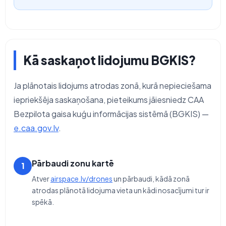
Kā saskaņot lidojumu BGKIS?
Ja plānotais lidojums atrodas zonā, kurā nepieciešama
iepriekšēja saskaņošana, pieteikums jāiesniedz CAA
Bezpilota gaisa kuģu informācijas sistēmā (BGKIS) —
e.caa.gov.lv
.
Pārbaudi zonu kartē
1
Atver
airspace.lv/drones
un pārbaudi, kādā zonā
atrodas plānotā lidojuma vieta un kādi nosacījumi tur ir
spēkā.