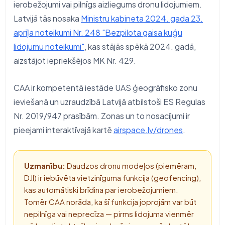
ierobežojumi vai pilnīgs aizliegums dronu lidojumiem.
Latvijā tās nosaka
Ministru kabineta 2024. gada 23.
aprīļa noteikumi Nr. 248 "Bezpilota gaisa kuģu
lidojumu noteikumi"
, kas stājās spēkā 2024. gadā,
aizstājot iepriekšējos MK Nr. 429.
CAA ir kompetentā iestāde UAS ģeogrāfisko zonu
ieviešanā un uzraudzībā Latvijā atbilstoši ES Regulas
Nr. 2019/947 prasībām. Zonas un to nosacījumi ir
pieejami interaktīvajā kartē
airspace.lv/drones
.
Uzmanību:
Daudzos dronu modeļos (piemēram,
DJI) ir iebūvēta vietzinīguma funkcija (geofencing),
kas automātiski brīdina par ierobežojumiem.
Tomēr CAA norāda, ka šī funkcija joprojām var būt
nepilnīga vai neprecīza — pirms lidojuma vienmēr