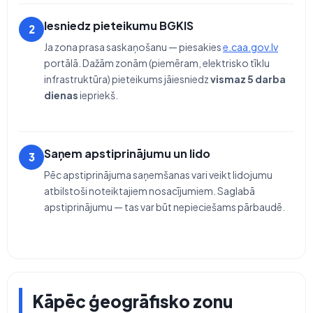
Iesniedz pieteikumu BGKIS
2
Ja zona prasa saskaņošanu — piesakies
e.caa.gov.lv
portālā. Dažām zonām (piemēram, elektrisko tīklu
infrastruktūra) pieteikums jāiesniedz
vismaz 5 darba
dienas
iepriekš.
Saņem apstiprinājumu un lido
3
Pēc apstiprinājuma saņemšanas vari veikt lidojumu
atbilstoši noteiktajiem nosacījumiem. Saglabā
apstiprinājumu — tas var būt nepieciešams pārbaudē.
Kāpēc ģeogrāfisko zonu