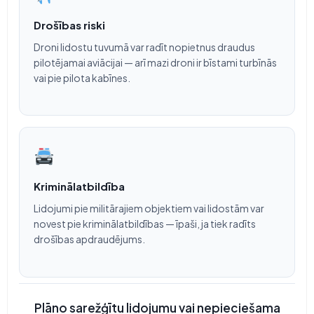
Drošības riski
Droni lidostu tuvumā var radīt nopietnus draudus
pilotējamai aviācijai — arī mazi droni ir bīstami turbīnās
vai pie pilota kabīnes.
Kriminālatbildība
Lidojumi pie militārajiem objektiem vai lidostām var
novest pie kriminālatbildības — īpaši, ja tiek radīts
drošības apdraudējums.
Plāno sarežģītu lidojumu vai nepieciešama