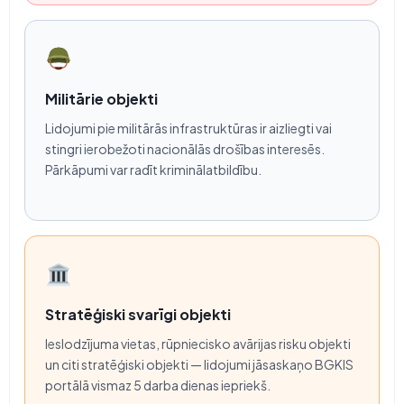
Militārie objekti
Lidojumi pie militārās infrastruktūras ir aizliegti vai
stingri ierobežoti nacionālās drošības interesēs.
Pārkāpumi var radīt kriminālatbildību.
Stratēģiski svarīgi objekti
Ieslodzījuma vietas, rūpniecisko avārijas risku objekti
un citi stratēģiski objekti — lidojumi jāsaskaņo BGKIS
portālā vismaz 5 darba dienas iepriekš.