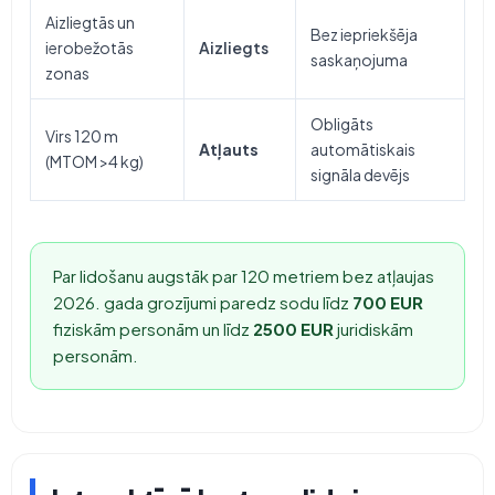
Aizliegtās un
Bez iepriekšēja
ierobežotās
Aizliegts
saskaņojuma
zonas
Obligāts
Virs 120 m
Atļauts
automātiskais
(MTOM >4 kg)
signāla devējs
Par lidošanu augstāk par 120 metriem bez atļaujas
2026. gada grozījumi paredz sodu līdz
700 EUR
fiziskām personām un līdz
2500 EUR
juridiskām
personām.