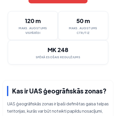
120 m
50 m
MAKS. AUGSTUMS
MAKS. AUGSTUMS
VISPĀRĪGI
CTR/TIZ
MK 248
SPĒKĀ ESOŠAIS REGULĒJUMS
Kas ir UAS ģeogrāfiskās zonas?
UAS ģeogrāfiskās zonas ir īpaši definētas gaisa telpas
teritorijas, kurās var būt noteikti papildu nosacījumi,