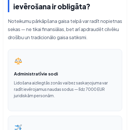
ievērošana ir obligāta?
Noteikumu pārkāpšana gaisa telpā var radīt nopietnas
sekas — ne tikai finansiālas, bet arī apdraudēt cilvēku
drošību un tradicionālo gaisa satiksmi.
Administratīvie sodi
Lidošana aizliegtās zonās vai bez saskaņojuma var
radīt ievērojamus naudas sodus — līdz 7000 EUR
juridiskām personām.