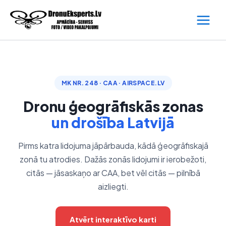
Skip
to
content
MK NR. 248 · CAA · AIRSPACE.LV
Dronu ģeogrāfiskās zonas
un drošība Latvijā
Pirms katra lidojuma jāpārbauda, kādā ģeogrāfiskajā
zonā tu atrodies. Dažās zonās lidojumi ir ierobežoti,
citās — jāsaskaņo ar CAA, bet vēl citās — pilnībā
aizliegti.
Atvērt interaktīvo karti