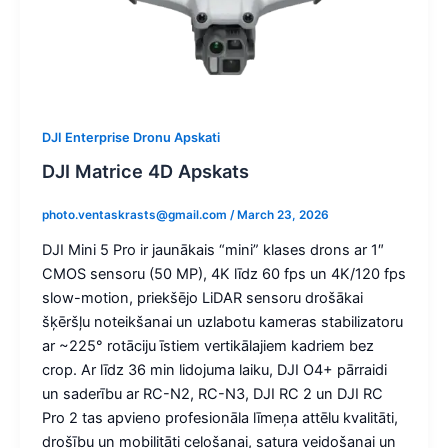
DJI Enterprise Dronu Apskati
DJI Matrice 4D Apskats
photo.ventaskrasts@gmail.com
/
March 23, 2026
DJI Mini 5 Pro ir jaunākais “mini” klases drons ar 1″
CMOS sensoru (50 MP), 4K līdz 60 fps un 4K/120 fps
slow-motion, priekšējo LiDAR sensoru drošākai
šķēršļu noteikšanai un uzlabotu kameras stabilizatoru
ar ~225° rotāciju īstiem vertikālajiem kadriem bez
crop. Ar līdz 36 min lidojuma laiku, DJI O4+ pārraidi
un saderību ar RC-N2, RC-N3, DJI RC 2 un DJI RC
Pro 2 tas apvieno profesionāla līmeņa attēlu kvalitāti,
drošību un mobilitāti ceļošanai, satura veidošanai un