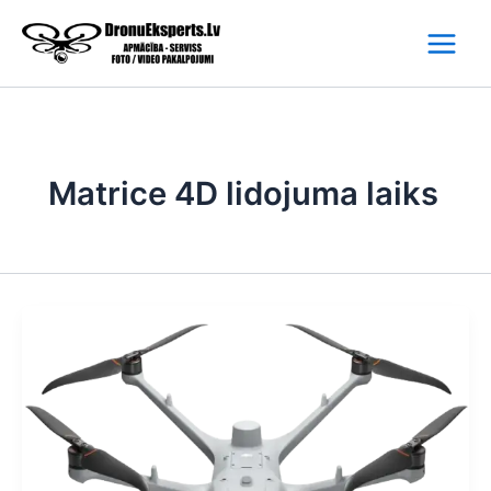
Skip
to
content
Matrice 4D lidojuma laiks