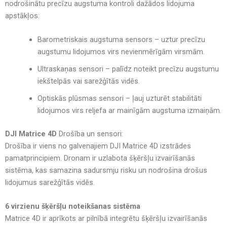
nodrošinātu
precīzu augstuma kontroli dažādos lidojuma
apstākļos
:
Barometriskais augstuma sensors
– uztur precīzu
augstumu
lidojumos virs nevienmērīgām virsmām
.
Ultraskaņas sensori
– palīdz
noteikt precīzu augstumu
iekštelpās vai sarežģītās vidēs
.
Optiskās plūsmas sensori
– ļauj
uzturēt stabilitāti
lidojumos virs reljefa ar mainīgām augstuma izmaiņām
.
DJI Matrice 4D
Drošība un sensori:
Drošība ir
viens no galvenajiem DJI Matrice 4D izstrādes
pamatprincipiem
. Dronam ir
uzlabota šķēršļu izvairīšanās
sistēma
, kas
samazina sadursmju risku un nodrošina drošus
lidojumus sarežģītās vidēs
.
6 virzienu šķēršļu noteikšanas sistēma
Matrice 4D ir aprīkots ar pilnībā integrētu šķēršļu izvairīšanās