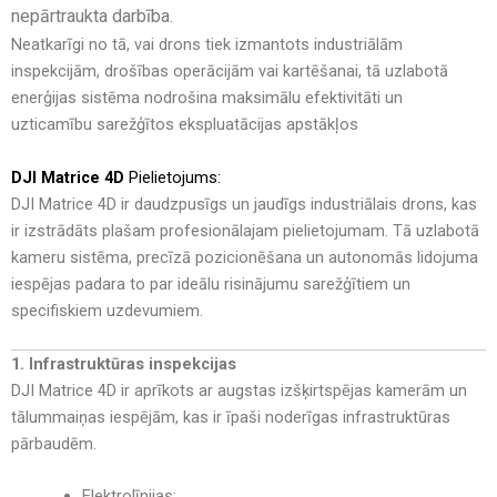
nepārtraukta darbība
.
Neatkarīgi no tā, vai drons tiek izmantots industriālām
inspekcijām, drošības operācijām vai kartēšanai, tā uzlabotā
enerģijas sistēma nodrošina maksimālu efektivitāti un
uzticamību sarežģītos ekspluatācijas apstākļos
DJI Matrice 4D
Pielietojums:
DJI Matrice 4D
ir
daudzpusīgs un jaudīgs industriālais drons
, kas
ir izstrādāts
plašam profesionālajam pielietojumam
. Tā
uzlabotā
kameru sistēma, precīzā pozicionēšana un autonomās lidojuma
iespējas
padara to par
ideālu risinājumu sarežģītiem un
specifiskiem uzdevumiem
.
1. Infrastruktūras inspekcijas
DJI Matrice 4D ir aprīkots ar
augstas izšķirtspējas kamerām un
tālummaiņas iespējām
, kas ir īpaši noderīgas infrastruktūras
pārbaudēm.
Elektrolīnijas: