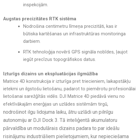
inspekcijām
.
Augstas precizitātes RTK sistēma
Nodrošina centimetru līmeņa precizitāti
, kas ir
būtiska
kartēšanas un infrastruktūras monitoringa
darbiem
.
RTK tehnoloģija novērš GPS signāla nobīdes
, ļaujot
iegūt
precīzus topogrāfiskos datus
.
Izturīgs dizains un ekspluatācijas ilgmūžība
Matrice 4D konstrukcija ir izturīga pret triecieniem, laikapstākļu
ietekmi un ilgstošu lietošanu
, padarot to piemērotu
profesionālai
lietošanai sarežģītās vidē
s
.
DJI Matrice 4D piedāvā vienu no
,
efektīvākajām enerģijas un uzlādes sistēmām tirgū
nodrošinot
ilgu lidojuma laiku, ātru uzlādi un pilnīgu
autonomiju ar DJI Dock 3
. Tā
inteliģentā akumulatoru
pārvaldība un modulārais dizains
padara to par
ideālu
risinājumu industriāliem pielietojumiem, kur nepieciešama