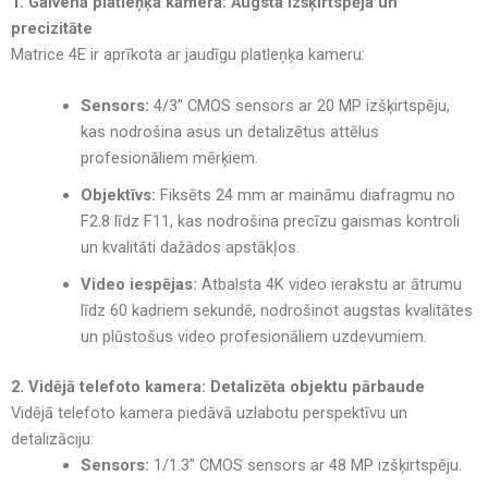
1. Galvenā platleņķa kamera: Augsta izšķirtspēja un
precizitāte
Matrice 4E ir aprīkota ar jaudīgu platleņķa kameru:
Sensors:
4/3” CMOS sensors ar 20 MP izšķirtspēju,
kas nodrošina asus un detalizētus attēlus
profesionāliem mērķiem.
Objektīvs:
Fiksēts 24 mm ar maināmu diafragmu no
F2.8 līdz F11, kas nodrošina precīzu gaismas kontroli
un kvalitāti dažādos apstākļos.
Video iespējas:
Atbalsta 4K video ierakstu ar ātrumu
līdz 60 kadriem sekundē, nodrošinot augstas kvalitātes
un plūstošus video profesionāliem uzdevumiem.
2. Vidējā telefoto kamera: Detalizēta objektu pārbaude
Vidējā telefoto kamera piedāvā uzlabotu perspektīvu un
detalizāciju:
Sensors:
1/1.3” CMOS sensors ar 48 MP izšķirtspēju.