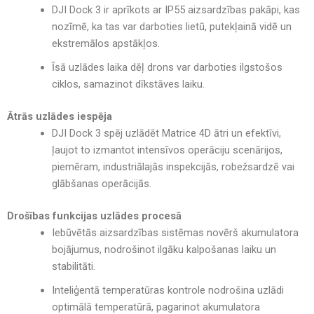
DJI Dock 3 ir aprīkots ar
IP55 aizsardzības pakāpi
, kas
nozīmē, ka tas var darboties
lietū, putekļainā vidē un
ekstremālos apstākļos
.
Īsā uzlādes laika dēļ drons var darboties ilgstošos
ciklos, samazinot dīkstāves laiku
.
Ātrās uzlādes iespēja
DJI Dock 3 spēj uzlādēt Matrice 4D ātri un efektīvi
,
ļaujot to izmantot
intensīvos operāciju scenārijos
,
piemēram,
industriālajās inspekcijās, robežsardzē vai
glābšanas operācijās
.
Drošības funkcijas uzlādes procesā
Iebūvētās aizsardzības sistēmas novērš akumulatora
bojājumus
, nodrošinot
ilgāku kalpošanas laiku un
stabilitāti
.
Inteliģentā temperatūras kontrole
nodrošina
uzlādi
optimālā temperatūrā
, pagarinot akumulatora