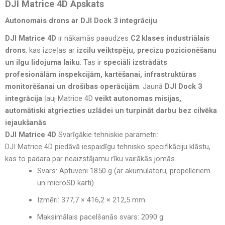
DJI Matrice 4D Apskats
Autonomais drons ar DJI Dock 3
integrāciju
DJI Matrice 4D
ir nākamās paaudzes
C2 klases industriālais
drons
, kas izceļas ar
izcilu veiktspēju, precīzu pozicionēšanu
un ilgu lidojuma laiku
. Tas ir
speciāli izstrādāts
profesionālām inspekcijām, kartēšanai, infrastruktūras
monitorēšanai un drošības operācijām
. Jaunā
DJI Dock 3
integrācija
ļauj Matrice 4D
veikt autonomas misijas,
automātiski atgriezties uzlādei un turpināt darbu bez cilvēka
iejaukšanās
.
DJI Matrice 4D
Svarīgākie tehniskie parametri:
DJI Matrice 4D piedāvā iespaidīgu tehnisko specifikāciju klāstu,
kas to padara par neaizstājamu rīku vairākās jomās.
Svars:
Aptuveni
1850 g
(ar akumulatoru, propelleriem
un microSD karti).
Izmēri:
377,7 × 416,2 × 212,5 mm
.
Maksimālais pacelšanās svars:
2090 g
.