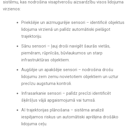
sistēmu
, kas nodrošina
visaptverošu aizsardzību visos lidojuma
virzienos
:
Priekšējie un aizmugurējie sensori
– identificē objektus
lidojuma virzienā un palīdz
automātiski pielāgot
trajektoriju
.
Sānu sensori
– ļauj
droši navigēt šaurās vietās
,
piemēram,
rūpnīcās, būvlaukumos un starp
infrastruktūras objektiem
.
Augšējie un apakšējie sensori
– nodrošina
drošu
lidojumu zem zemu novietotiem objektiem un uztur
precīzu augstuma kontroli
.
Infrasarkanie sensori
– palīdz precīzi
identificēt
šķēršļus vājā apgaismojumā vai tumsā
.
AI trajektorijas plānošana
– sistēma analizē
iespējamos riskus un
automātiski aprēķina drošāko
lidojuma ceļu
.