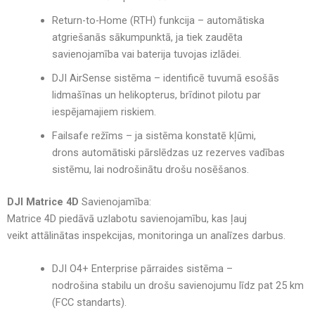
Return-to-Home (RTH) funkcija
–
automātiska
atgriešanās sākumpunktā
, ja tiek zaudēta
savienojamība vai
baterija tuvojas izlādei
.
DJI AirSense sistēma
–
identificē tuvumā esošās
lidmašīnas un helikopterus
, brīdinot pilotu par
iespējamajiem riskiem.
Failsafe režīms
– ja sistēma konstatē kļūmi,
drons
automātiski pārslēdzas uz rezerves vadības
sistēmu
, lai nodrošinātu drošu nosēšanos.
DJI Matrice 4D
Savienojamība:
Matrice 4D piedāvā
uzlabotu savienojamību
, kas ļauj
veikt
attālinātas inspekcijas, monitoringa un analīzes darbus
.
DJI O4+ Enterprise pārraides sistēma
–
nodrošina
stabilu un drošu savienojumu līdz pat 25 km
(FCC standarts)
.