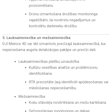
pozicionēšanu
.
Dronu izmantošana drošības monitoringa
vajadzībām
, lai
novērstu negadījumus un
kontrolētu darbinieku drošību
.
5. Lauksaimniecība un mežsaimniecība
DJI Matrice 4D var tikt izmantots
precīzajā lauksaimniecībā, kur
nepieciešama augsta detalizācijas pakāpe un precīzi dati
.
Lauksaimniecības platību uzraudzība:
Kultūru veselības analīze un problēmzonu
identificēšana
.
RTK precizitāte ļauj identificēt apūdeņošanas vai
mēslošanas nepieciešamību
.
Mežsaimniecība:
Koku stāvokļa novērtēšana un mežu kartēšana
.
Deforestācijas monitorings un dabas