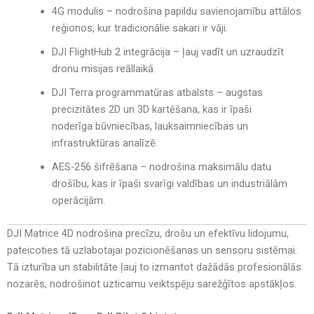
4G modulis
– nodrošina
papildu savienojamību attālos
reģionos
, kur tradicionālie sakari ir vāji.
DJI FlightHub 2 integrācija
– ļauj
vadīt un uzraudzīt
dronu misijas reāllaikā
.
DJI Terra programmatūras atbalsts
– augstas
precizitātes
2D un 3D kartēšana
, kas ir īpaši
noderīga
būvniecības, lauksaimniecības un
infrastruktūras analīzē
.
AES-256 šifrēšana
–
nodrošina maksimālu datu
drošību
, kas ir īpaši svarīgi
valdības un industriālām
operācijām
.
DJI Matrice 4D nodrošina precīzu, drošu un efektīvu lidojumu,
pateicoties tā uzlabotajai pozicionēšanas un sensoru sistēmai.
Tā izturība un stabilitāte ļauj to izmantot dažādās profesionālās
nozarēs, nodrošinot uzticamu veiktspēju sarežģītos apstākļos.