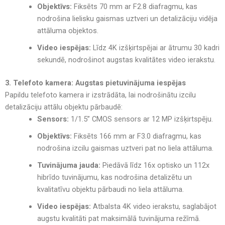
Objektīvs:
Fiksēts 70 mm ar F2.8 diafragmu, kas
nodrošina lielisku gaismas uztveri un detalizāciju vidēja
attāluma objektos.
Video iespējas:
Līdz 4K izšķirtspējai ar ātrumu 30 kadri
sekundē, nodrošinot augstas kvalitātes video ierakstu.
3. Telefoto kamera: Augstas pietuvinājuma iespējas
Papildu telefoto kamera ir izstrādāta, lai nodrošinātu izcilu
detalizāciju attālu objektu pārbaudē:
Sensors:
1/1.5” CMOS sensors ar 12 MP izšķirtspēju.
Objektīvs:
Fiksēts 166 mm ar F3.0 diafragmu, kas
nodrošina izcilu gaismas uztveri pat no liela attāluma.
Tuvinājuma jauda:
Piedāvā līdz 16x optisko un 112x
hibrīdo tuvinājumu, kas nodrošina detalizētu un
kvalitatīvu objektu pārbaudi no liela attāluma.
Video iespējas:
Atbalsta 4K video ierakstu, saglabājot
augstu kvalitāti pat maksimālā tuvinājuma režīmā.