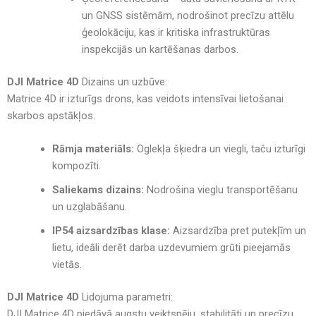
un GNSS sistēmām
, nodrošinot precīzu attēlu
ģeolokāciju, kas ir kritiska
infrastruktūras
inspekcijās un kartēšanas darbos
.
DJI Matrice 4D
Dizains un uzbūve:
Matrice 4D ir izturīgs drons, kas veidots intensīvai lietošanai
skarbos apstākļos.
Rāmja materiāls:
Oglekļa šķiedra un viegli, taču izturīgi
kompozīti.
Saliekams dizains:
Nodrošina vieglu transportēšanu
un uzglabāšanu.
IP54 aizsardzības klase:
Aizsardzība pret putekļīm un
lietu, ideāli derēt darba uzdevumiem grūti pieejamās
vietās.
DJI Matrice 4D
Lidojuma parametri:
DJI Matrice 4D
piedāvā
augstu veiktspēju, stabilitāti un precīzu