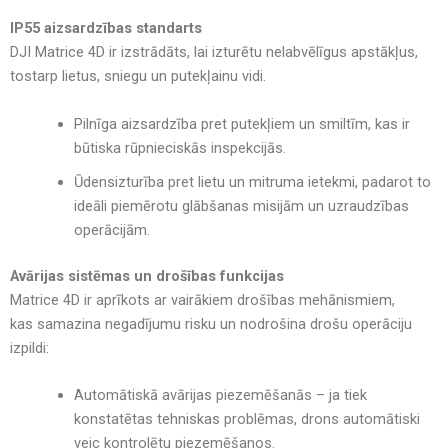
IP55 aizsardzības standarts
DJI Matrice 4D ir izstrādāts, lai izturētu
nelabvēlīgus apstākļus
,
tostarp
lietus, sniegu un putekļainu vidi
.
Pilnīga aizsardzība pret putekļiem un smiltīm
, kas ir
būtiska
rūpnieciskās inspekcijās
.
Ūdensizturība pret lietu un mitruma ietekmi
, padarot to
ideāli piemērotu
glābšanas misijām un uzraudzības
operācijām
.
Avārijas sistēmas un drošības funkcijas
Matrice 4D ir aprīkots ar
vairākiem drošības mehānismiem
,
kas
samazina negadījumu risku un nodrošina drošu operāciju
izpildi
:
Automātiskā avārijas piezemēšanās
– ja tiek
konstatētas
tehniskas problēmas
, drons
automātiski
veic kontrolētu piezemēšanos
.