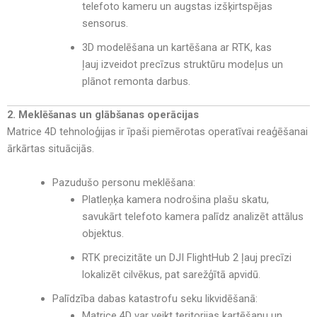
telefoto kameru un augstas izšķirtspējas
sensorus
.
3D modelēšana un kartēšana ar RTK
, kas
ļauj
izveidot precīzus struktūru modeļus un
plānot remonta darbus
.
2. Meklēšanas un glābšanas operācijas
Matrice 4D tehnoloģijas ir īpaši piemērotas
operatīvai reaģēšanai
ārkārtas situācijās
.
Pazudušo personu meklēšana:
Platleņķa kamera nodrošina plašu skatu
,
savukārt
telefoto kamera palīdz analizēt attālus
objektus
.
RTK precizitāte un DJI FlightHub 2 ļauj precīzi
lokalizēt cilvēkus
, pat sarežģītā apvidū.
Palīdzība dabas katastrofu seku likvidēšanā:
Matrice 4D var veikt teritorijas kartēšanu un