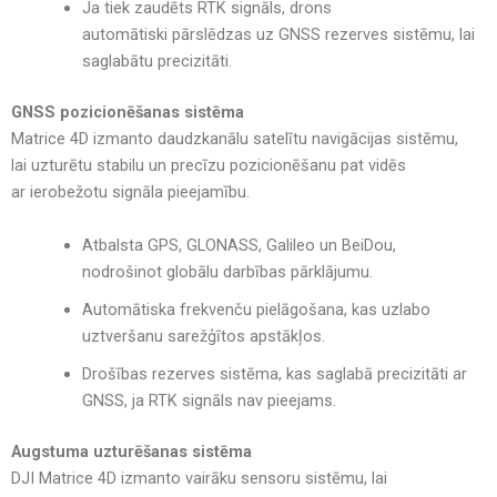
Ja tiek zaudēts RTK signāls
, drons
automātiski
pārslēdzas uz GNSS rezerves sistēmu
, lai
saglabātu precizitāti.
GNSS pozicionēšanas sistēma
Matrice 4D izmanto
daudzkanālu satelītu navigācijas sistēmu
,
lai
uzturētu stabilu un precīzu pozicionēšanu
pat vidēs
ar
ierobežotu signāla pieejamību
.
Atbalsta GPS, GLONASS, Galileo un BeiDou
,
nodrošinot
globālu darbības pārklājumu
.
Automātiska frekvenču pielāgošana
, kas uzlabo
uztveršanu sarežģītos apstākļos.
Drošības rezerves sistēma
, kas saglabā precizitāti
ar
GNSS, ja RTK signāls nav pieejams
.
Augstuma uzturēšanas sistēma
DJI Matrice 4D izmanto
vairāku sensoru sistēmu
, lai