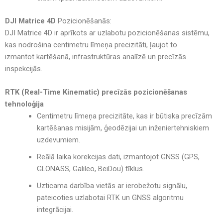
DJI Matrice 4D
Pozicionēšanās:
DJI Matrice 4D ir aprīkots ar
uzlabotu pozicionēšanas sistēmu
,
kas
nodrošina centimetru līmeņa precizitāti
, ļaujot to
izmantot
kartēšanā, infrastruktūras analīzē un precīzās
inspekcijās
.
RTK (Real-Time Kinematic) precīzās pozicionēšanas
tehnoloģija
Centimetru līmeņa precizitāte
, kas ir būtiska
precīzām
kartēšanas misijām, ģeodēzijai un inženiertehniskiem
uzdevumiem
.
Reālā laika korekcijas dati
, izmantojot
GNSS (GPS,
GLONASS, Galileo, BeiDou) tīklus
.
Uzticama darbība vietās ar ierobežotu signālu
,
pateicoties uzlabotai
RTK un GNSS algoritmu
integrācijai
.