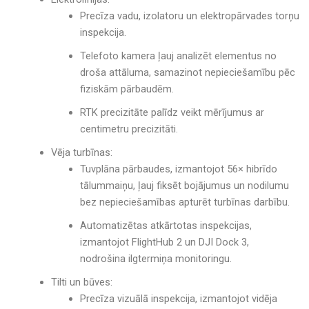
Precīza vadu, izolatoru un elektropārvades torņu
inspekcija
.
Telefoto kamera ļauj analizēt elementus no
droša attāluma
, samazinot nepieciešamību pēc
fiziskām pārbaudēm.
RTK precizitāte palīdz veikt mērījumus ar
centimetru precizitāti
.
Vēja turbīnas:
Tuvplāna pārbaudes, izmantojot 56× hibrīdo
tālummaiņu
, ļauj fiksēt
bojājumus un nodilumu
bez nepieciešamības apturēt turbīnas darbību
.
Automatizētas atkārtotas inspekcijas
,
izmantojot
FlightHub 2 un DJI Dock 3
,
nodrošina
ilgtermiņa monitoringu
.
Tilti un būves:
Precīza vizuālā inspekcija
, izmantojot
vidēja