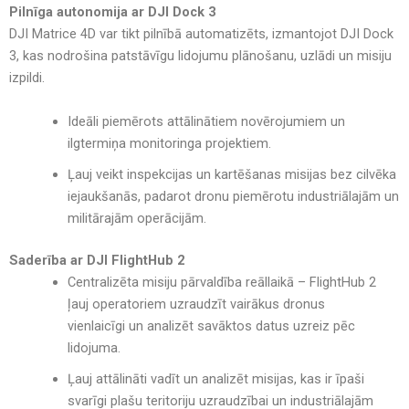
Pilnīga autonomija ar DJI Dock 3
DJI Matrice 4D var tikt
pilnībā automatizēts
, izmantojot DJI Dock
3, kas nodrošina
patstāvīgu lidojumu plānošanu, uzlādi un misiju
izpildi
.
Ideāli piemērots attālinātiem novērojumiem un
ilgtermiņa monitoringa projektiem
.
Ļauj veikt inspekcijas un kartēšanas misijas bez cilvēka
iejaukšanās
, padarot dronu piemērotu
industriālajām un
militārajām operācijām
.
Saderība ar DJI FlightHub 2
Centralizēta misiju pārvaldība reāllaikā
– FlightHub 2
ļauj operatoriem
uzraudzīt vairākus dronus
vienlaicīgi
un analizēt
savāktos datus uzreiz pēc
lidojuma
.
Ļauj attālināti vadīt un analizēt misijas
, kas ir īpaši
svarīgi
plašu teritoriju uzraudzībai un industriālajām