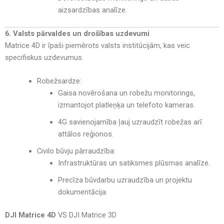
aizsardzības analīze
.
6. Valsts pārvaldes un drošības uzdevumi
Matrice 4D ir
īpaši piemērots valsts institūcijām, kas veic
specifiskus uzdevumus
.
Robežsardze:
Gaisa novērošana un robežu monitorings
,
izmantojot
platleņķa un telefoto kameras
.
4G savienojamība ļauj uzraudzīt robežas arī
attālos reģionos
.
Civilo būvju pārraudzība:
Infrastruktūras un satiksmes plūsmas analīze
.
Precīza būvdarbu uzraudzība un projektu
dokumentācija
.
DJI Matrice 4D
VS DJI Matrice 3D