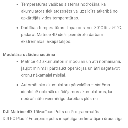
Temperatūras vadības sistēma
nodrošina, ka
akumulators tiek
atdzesēts vai uzsildīts atkarībā no
apkārtējās vides temperatūras
.
Darbības temperatūras diapazons:
no -30°C līdz 50°C
,
padarot Matrice 4D
ideāli piemērotu darbam
ekstremālos laikapstākļos
.
Modulāra uzlādes sistēma
Matrice 4D akumulatori ir
modulāri un ātri nomaināmi
,
ļaujot
minimāli pārtraukt operācijas
un
ātri sagatavot
dronu nākamajai misijai
.
Automātiska akumulatoru pārvaldība
– sistēma
identificē
optimāli uzlādējamos akumulatorus
, lai
nodrošinātu
vienmērīgu darbības plūsmu
.
DJI Matrice 4D
Tālvadības Pults un Programmatūra
DJI RC Plus 2 Enterprise pults ir spēcīga un lietotājam draudzīga: