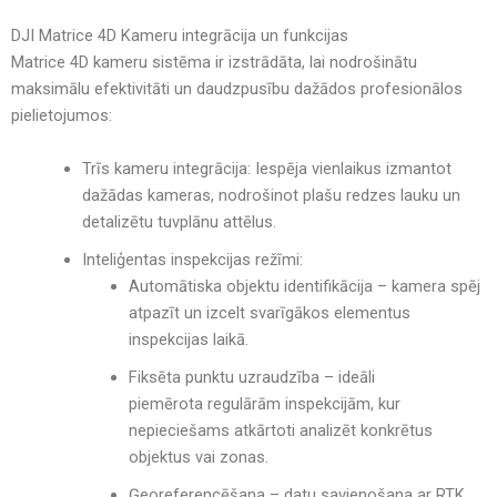
DJI Matrice 4D Kameru integrācija un funkcijas
Matrice 4D
kameru sistēma ir izstrādāta, lai nodrošinātu
maksimālu efektivitāti un daudzpusību dažādos profesionālos
pielietojumos
:
Trīs kameru integrācija:
Iespēja
vienlaikus izmantot
dažādas kameras
, nodrošinot
plašu redzes lauku un
detalizētu tuvplānu attēlus
.
Inteliģentas inspekcijas režīmi:
Automātiska objektu identifikācija
– kamera spēj
atpazīt un izcelt svarīgākos elementus
inspekcijas laikā.
Fiksēta punktu uzraudzība
– ideāli
piemērota
regulārām inspekcijām
, kur
nepieciešams atkārtoti analizēt konkrētus
objektus vai zonas.
Ģeoreferencēšana
–
datu savienošana ar RTK