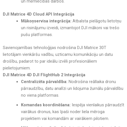
un mērniecības darbos.
DJI Matrice 4D
Cloud API Integrācija
Mākoņservisa integrācija:
Atbalsta pielāgotu lietotņu
un risinājumu izveidi, izmantojot DJI mākoni vai trešo
pušu platformas.
Savienojamības tehnoloģijas nodrošina DJI Matrice 30T
lietotājam vienkāršu vadību, uzticamu komunikāciju un datu
drošību, padarot to par ideālu izvēli profesionāliem
pielietojumiem.
DJI Matrice 4D
DJI FlightHub 2 Integrācija
Centralizēta pārvaldība:
Nodrošina reāllaika dronu
pārraudzību, datu analīzi un lidojuma žurnālu pārvaldību
no viena platformas.
Komandas koordinēšana:
Iespēja vienlaikus pārraudzīt
vairākus dronus, kas īpaši noder liela mēroga
projektiem vai komandām ar vairākiem pilotiem.