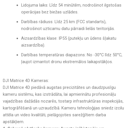
Lidojuma laiks:
Līdz
54 minūtēm
, nodrošinot
ilgstošas
operācijas
bez biežas uzlādes.
Darbības rādiuss:
Līdz 25 km (FCC standarts)
,
nodrošinot
uzticamu datu pārraidi lielās teritorijās
.
Aizsardzības klase:
IP55
(putekļu un ūdens šļakatu
aizsardzība).
Darbības temperatūras diapazons:
No -30°C līdz 50°C
,
ļaujot izmantot dronu
ekstremālos laikapstākļos
.
DJI Matrice 4D Kameras:
DJI Matrice 4D piedāvā augstas precizitātes un daudzpusīgu
kameru sistēmu, kas izstrādāta, lai apmierinātu profesionāļu
vajadzības dažādās nozarēs, tostarp infrastruktūras inspekcijās,
kartogrāfēšanā un uzraudzībā. Kameru tehnoloģijas sniedz izcilu
attēla un video kvalitāti, pielāgojoties sarežģītiem darba
apstākļiem.