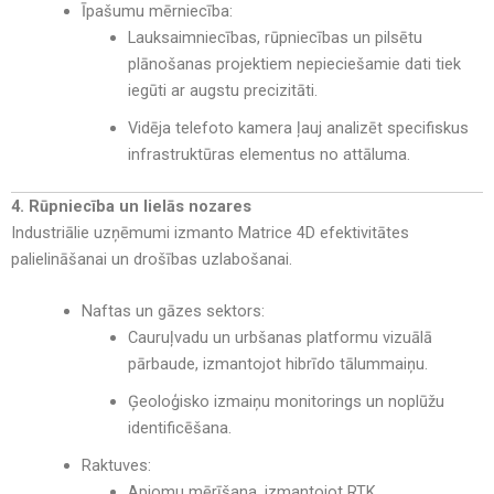
Īpašumu mērniecība:
Lauksaimniecības, rūpniecības un pilsētu
plānošanas projektiem nepieciešamie dati tiek
iegūti ar augstu precizitāti
.
Vidēja telefoto kamera ļauj analizēt specifiskus
infrastruktūras elementus
no attāluma.
4. Rūpniecība un lielās nozares
Industriālie uzņēmumi izmanto Matrice 4D
efektivitātes
palielināšanai un drošības uzlabošanai
.
Naftas un gāzes sektors:
Cauruļvadu un urbšanas platformu vizuālā
pārbaude
, izmantojot
hibrīdo tālummaiņu
.
Ģeoloģisko izmaiņu monitorings
un
noplūžu
identificēšana
.
Raktuves:
Apjomu mērīšana, izmantojot RTK