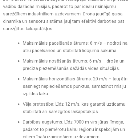
vadību dažādās misijās
, padarot to par
ideālu risinājumu
sarežģītiem industriāliem uzdevumiem
. Drona jaudīgā
gaisa
dinamika un sensoru sistēma
ļauj tam
efektīvi darboties pat
sarežģītos laikapstākļos
.
Maksimālais pacelšanās ātrums:
6 m/s
– nodrošina
ātru pacelšanos un stabilitāti lidojuma sākumā.
Maksimālais nosēšanās ātrums:
6 m/s
– droša un
precīza piezemēšanās dažādās vides situācijās.
Maksimālais horizontālais ātrums:
20 m/s
– ļauj
ātri
sasniegt nepieciešamos punktus
, samazinot misiju
izpildes laiku.
Vēja pretestība:
Līdz 12 m/s
, kas garantē
uzticamu
stabilitāti arī sarežģītos laikapstākļos
.
Darbības augstums:
Līdz 7000 m virs jūras līmeņa
,
padarot to piemērotu
kalnu reģionu inspekcijām
un
citiem īpaši izaicinošiem uzdevumiem.