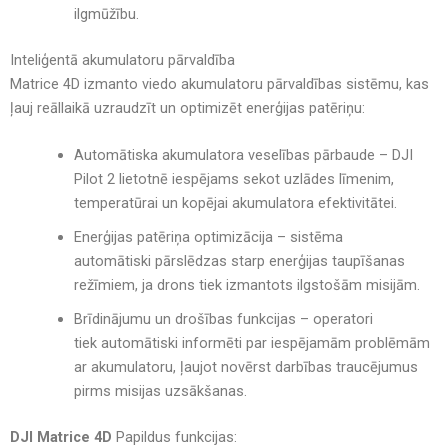
ilgmūžību.
Inteliģentā akumulatoru pārvaldība
Matrice 4D izmanto
viedo akumulatoru pārvaldības sistēmu
, kas
ļauj
reāllaikā uzraudzīt un optimizēt enerģijas patēriņu
:
Automātiska akumulatora veselības pārbaude
– DJI
Pilot 2 lietotnē iespējams sekot
uzlādes līmenim,
temperatūrai un kopējai akumulatora efektivitātei
.
Enerģijas patēriņa optimizācija
– sistēma
automātiski
pārslēdzas starp enerģijas taupīšanas
režīmiem
, ja drons tiek izmantots ilgstošām misijām.
Brīdinājumu un drošības funkcijas
– operatori
tiek
automātiski informēti par iespējamām problēmām
ar akumulatoru
, ļaujot novērst darbības traucējumus
pirms misijas uzsākšanas.
DJI Matrice 4D
Papildus funkcijas: