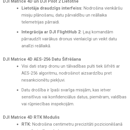
DJI Matrice 4D un
DJI Pilot 2 Lietotne
Lietotāja draudzīgs interfeiss:
Nodrošina vienkāršu
misiju plānošanu, datu pārvaldību un reāllaika
telemetrijas pārraidi.
Integrācija ar DJI FlightHub 2:
Ļauj komandām
pārraudzīt vairākus dronus vienlaicīgi un veikt datu
analīzi reāllaikā.
DJI Matrice 4D
AES-256 Datu Šifrēšana
Visi dati starp dronu un tālvadības pulti tiek šifrēti ar
AES-256 algoritmu, nodrošinot aizsardzību pret
nesankcionētu piekļuvi.
Datu drošība ir īpaši svarīga misijām, kas ietver
sensitīvus vai konfidenciālus datus, piemēram, valdības
vai rūpniecības inspekcijām.
DJI Matrice 4D
RTK Modulis
RTK:
Nodrošina centimetru precizitāti pozicionēšanā