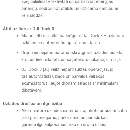
spēj
palielināt efektivitāti un samazināt enerģijas
patēriņu
, nodrošinot
stabilu un uzticamu darbību arī
lielā slodzē
.
Ātrā uzlāde ar DJI Dock 3
Matrice 4D ir pilnībā saderīgs ar DJI Dock 3
– uzlabotu
uzlādes un autonomās operācijas staciju.
Dronu iespējams
automātiski atgriezt uzlādes punktā
,
kur tas tiek
uzlādēts un sagatavots nākamajai misijai
.
DJI Dock 3 ļauj veikt nepārtrauktas operācijas
, jo
tas
automātiski uzlādē un pārvalda vairākus
akumulatorus
, ļaujot dronam strādāt
ar minimālām
dīkstāvēm
.
Uzlādes drošība un ilgmūžība
Akumulatora
uzlādes sistēma ir aprīkota ar aizsardzību
pret pārspriegumu, pārkaršanu un pārlādi
, kas
garantē
ilgu kalpošanas laiku un drošu uzlādi
.