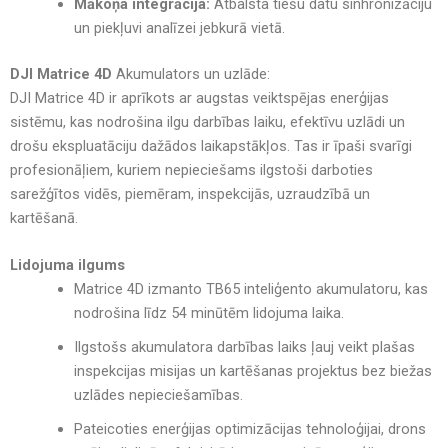
Mākoņa integrācija:
Atbalsta tiešu datu sinhronizāciju
un piekļuvi analīzei jebkurā vietā.
DJI Matrice 4D
Akumulators un uzlāde:
DJI Matrice 4D
ir aprīkots ar
augstas veiktspējas enerģijas
sistēmu
, kas
nodrošina ilgu darbības laiku, efektīvu uzlādi un
drošu ekspluatāciju dažādos laikapstākļos
. Tas ir īpaši svarīgi
profesionāļiem, kuriem nepieciešams
ilgstoši darboties
sarežģītos vidēs
, piemēram, inspekcijās, uzraudzībā un
kartēšanā.
Lidojuma ilgums
Matrice 4D izmanto
TB65 inteliģento akumulatoru
, kas
nodrošina
līdz 54 minūtēm lidojuma laika
.
Ilgstošs akumulatora darbības laiks
ļauj veikt
plašas
inspekcijas misijas un kartēšanas projektus bez biežas
uzlādes nepieciešamības
.
Pateicoties
enerģijas optimizācijas tehnoloģijai
, drons