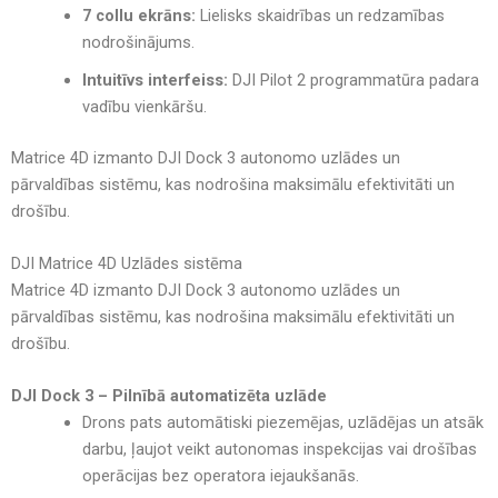
7 collu ekrāns:
Lielisks skaidrības un redzamības
nodrošinājums.
Intuitīvs interfeiss:
DJI Pilot 2 programmatūra padara
vadību vienkāršu.
Matrice 4D izmanto
DJI Dock 3 autonomo uzlādes un
pārvaldības sistēmu
, kas nodrošina
maksimālu efektivitāti un
drošību
.
DJI Matrice 4D Uzlādes sistēma
Matrice 4D izmanto
DJI Dock 3 autonomo uzlādes un
pārvaldības sistēmu
, kas nodrošina
maksimālu efektivitāti un
drošību
.
DJI Dock 3 – Pilnībā automatizēta uzlāde
Drons pats automātiski piezemējas, uzlādējas un atsāk
darbu
, ļaujot veikt
autonomas inspekcijas vai drošības
operācijas bez operatora iejaukšanās
.