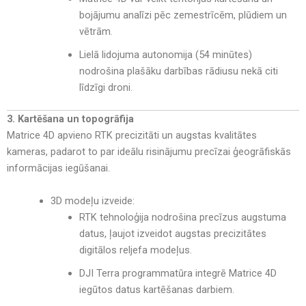
bojājumu analīzi pēc zemestrīcēm, plūdiem un
vētrām
.
Lielā lidojuma autonomija (54 minūtes)
nodrošina plašāku darbības rādiusu
nekā citi
līdzīgi droni.
3. Kartēšana un topogrāfija
Matrice 4D
apvieno RTK precizitāti un augstas kvalitātes
kameras
, padarot to par ideālu risinājumu
precīzai ģeogrāfiskās
informācijas iegūšanai
.
3D modeļu izveide:
RTK tehnoloģija nodrošina precīzus augstuma
datus
, ļaujot izveidot
augstas precizitātes
digitālos reljefa modeļus
.
DJI Terra programmatūra integrē Matrice 4D
iegūtos datus kartēšanas darbiem
.