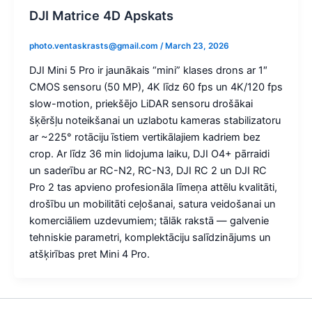
DJI Matrice 4D Apskats
photo.ventaskrasts@gmail.com
/
March 23, 2026
DJI Mini 5 Pro ir jaunākais “mini” klases drons ar 1″
CMOS sensoru (50 MP), 4K līdz 60 fps un 4K/120 fps
slow-motion, priekšējo LiDAR sensoru drošākai
šķēršļu noteikšanai un uzlabotu kameras stabilizatoru
ar ~225° rotāciju īstiem vertikālajiem kadriem bez
crop. Ar līdz 36 min lidojuma laiku, DJI O4+ pārraidi
un saderību ar RC-N2, RC-N3, DJI RC 2 un DJI RC
Pro 2 tas apvieno profesionāla līmeņa attēlu kvalitāti,
drošību un mobilitāti ceļošanai, satura veidošanai un
komerciāliem uzdevumiem; tālāk rakstā — galvenie
tehniskie parametri, komplektāciju salīdzinājums un
atšķirības pret Mini 4 Pro.