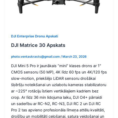
DJI Enterprise Dronu Apskati
DJI Matrice 30 Apskats
photo.ventaskrasts@gmail.com
/
March 23, 2026
DJI Mini 5 Pro ir jaunākais “mini” klases drons ar 1″
CMOS sensoru (50 MP), 4K līdz 60 fps un 4K/120 fps
slow-motion, priekšējo LiDAR sensoru drošākai
šķēršļu noteikšanai un uzlabotu kameras stabilizatoru
ar ~225° rotāciju īstiem vertikālajiem kadriem bez
crop. Ar līdz 36 min lidojuma laiku, DJI O4+ pārraidi
un saderību ar RC-N2, RC-N3, DJI RC 2 un DJI RC
Pro 2 tas apvieno profesionāla līmeņa attēlu kvalitāti,
drošību un mobilitāti ceļošanai, satura veidošanai un