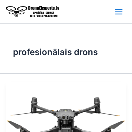
Skip
to
content
profesionālais drons