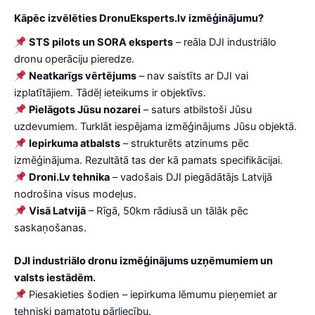
Kāpēc izvēlēties DronuEksperts.lv izmēģinājumu?
STS pilots un SORA eksperts
– reāla DJI industriālo
dronu operāciju pieredze.
Neatkarīgs vērtējums
– nav saistīts ar DJI vai
izplatītājiem. Tādēļ ieteikums ir objektīvs.
Pielāgots Jūsu nozarei
– saturs atbilstoši Jūsu
uzdevumiem. Turklāt iespējama izmēģinājums Jūsu objektā.
Iepirkuma atbalsts
– strukturēts atzinums pēc
izmēģinājuma. Rezultātā tas der kā pamats specifikācijai.
Droni.Lv tehnika
– vadošais DJI piegādātājs Latvijā
nodrošina visus modeļus.
Visā Latvijā
– Rīgā, 50km rādiusā un tālāk pēc
saskaņošanas.
DJI industriālo dronu izmēģinājums uzņēmumiem un
valsts iestādēm.
Piesakieties šodien – iepirkuma lēmumu pieņemiet ar
tehniski pamatotu pārliecību.