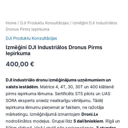
Home
/
DJI Produktu Konsultācijas​
/ Izmēģini DJI Industriālos
Dronus Pirms Iepirkuma
DJI Produktu Konsultācijas​
Izmēģini DJI Industriālos Dronus Pirms
Iepirkuma
400,00
€
DJI industriālo dronu izmēģinājums uzņēmumiem un
valsts iestādēm.
Matrice 4, 4T, 30, 30T un 400 klātienē
pirms iepirkuma lēmuma. Sertificēts STS pilots un UAS
SORA eksperts sniedz neatkarīgu vērtējumu. Tādēļ
iepirkuma lēmumu pieņemat ar faktiem, ne ražotāja
mārketingu. Izmēģinājumā izmantojam
Droni.Lv
nodrošinātos modeļus. Grupai līdz
5 dalībniekiem
. Rīgā un
50km rādiusā. Visā Latvijā pēc saskaņošanas.
3 stundas
,