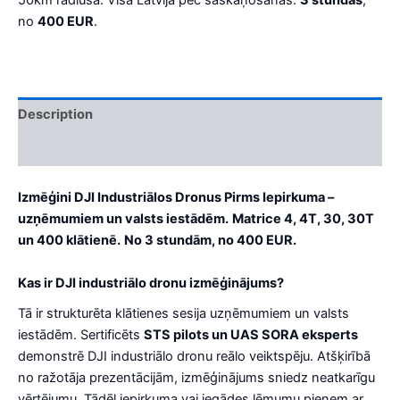
no
400 EUR
.
Description
Reviews (0)
Izmēģini DJI Industriālos Dronus Pirms Iepirkuma –
uzņēmumiem un valsts iestādēm.
Matrice 4, 4T, 30, 30T
un 400 klātienē.
No 3 stundām, no 400 EUR.
Kas ir DJI industriālo dronu izmēģinājums?
Tā ir strukturēta klātienes sesija uzņēmumiem un valsts
iestādēm. Sertificēts
STS pilots un UAS SORA eksperts
demonstrē DJI industriālo dronu reālo veiktspēju. Atšķirībā
no ražotāja prezentācijām, izmēģinājums sniedz neatkarīgu
vērtējumu. Tādēļ iepirkuma vai iegādes lēmumu pieņem ar