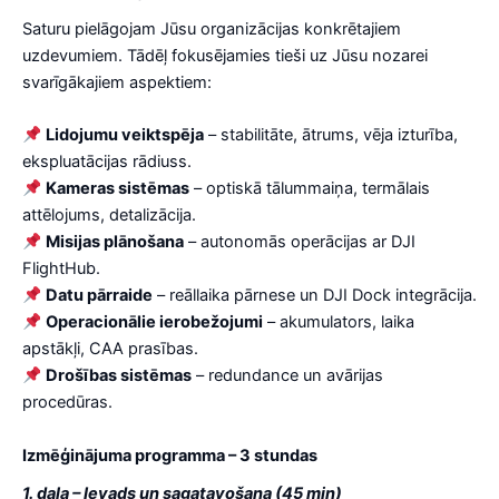
Saturu pielāgojam Jūsu organizācijas konkrētajiem
uzdevumiem. Tādēļ fokusējamies tieši uz Jūsu nozarei
svarīgākajiem aspektiem:
Lidojumu veiktspēja
– stabilitāte, ātrums, vēja izturība,
ekspluatācijas rādiuss.
Kameras sistēmas
– optiskā tālummaiņa, termālais
attēlojums, detalizācija.
Misijas plānošana
– autonomās operācijas ar DJI
FlightHub.
Datu pārraide
– reāllaika pārnese un DJI Dock integrācija.
Operacionālie ierobežojumi
– akumulators, laika
apstākļi, CAA prasības.
Drošības sistēmas
– redundance un avārijas
procedūras.
Izmēģinājuma programma – 3 stundas
1. daļa – Ievads un sagatavošana (45 min)