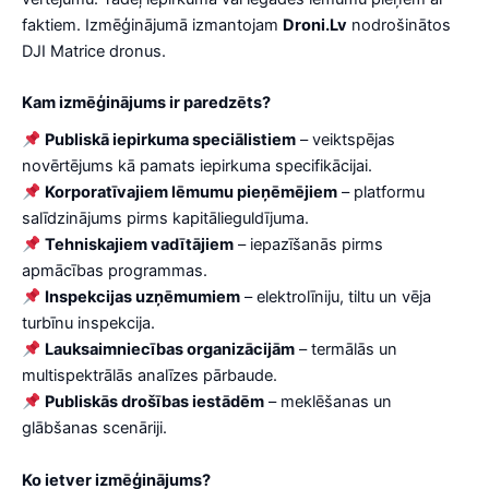
faktiem. Izmēģinājumā izmantojam
Droni.Lv
nodrošinātos
DJI Matrice dronus.
Kam izmēģinājums ir paredzēts?
Publiskā iepirkuma speciālistiem
– veiktspējas
novērtējums kā pamats iepirkuma specifikācijai.
Korporatīvajiem lēmumu pieņēmējiem
– platformu
salīdzinājums pirms kapitālieguldījuma.
Tehniskajiem vadītājiem
– iepazīšanās pirms
apmācības programmas.
Inspekcijas uzņēmumiem
– elektrolīniju, tiltu un vēja
turbīnu inspekcija.
Lauksaimniecības organizācijām
– termālās un
multispektrālās analīzes pārbaude.
Publiskās drošības iestādēm
– meklēšanas un
glābšanas scenāriji.
Ko ietver izmēģinājums?