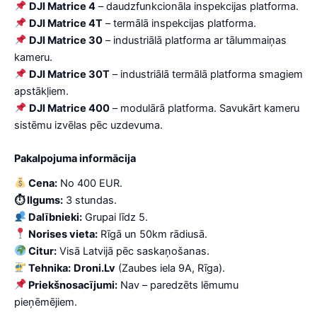
DJI Matrice 4
– daudzfunkcionāla inspekcijas platforma.
DJI Matrice 4T
– termālā inspekcijas platforma.
DJI Matrice 30
– industriālā platforma ar tālummaiņas
kameru.
DJI Matrice 30T
– industriālā termālā platforma smagiem
apstākļiem.
DJI Matrice 400
– modulārā platforma. Savukārt kameru
sistēmu izvēlas pēc uzdevuma.
Pakalpojuma informācija
Cena:
No 400 EUR.
⏱ Ilgums:
3 stundas.
Dalībnieki:
Grupai līdz 5.
Norises vieta:
Rīgā un 50km rādiusā.
Citur:
Visā Latvijā pēc saskaņošanas.
Tehnika:
Droni.Lv
(Zaubes iela 9A, Rīga).
Priekšnosacījumi:
Nav – paredzēts lēmumu
pieņēmējiem.