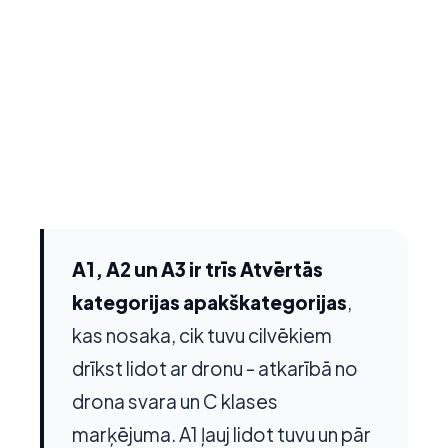
A1, A2 un A3 ir trīs Atvērtās
kategorijas apakškategorijas
,
kas nosaka, cik tuvu cilvēkiem
drīkst lidot ar dronu - atkarībā no
drona svara un C klases
marķējuma. A1 ļauj lidot tuvu un pār