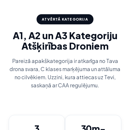
ATVĒRTĀ KATEGORIJA
A1, A2 un A3 Kategoriju
Atšķirības Droniem
Pareizā apakškategorija ir atkarīga no Tava
drona svara, C klases marķējuma un attāluma
no cilvēkiem. Uzzini, kura attiecas uz Tevi,
saskaņā ar CAA regulējumu.
3
30m-