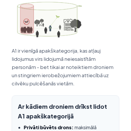
A1 ir vienīgā apakškategorija, kas atļauj
lidojumus virs lidojumā neiesaistītām
personām - bet tikai ar noteiktiem droniem
un stingriem ierobežojumiem attiecībā uz
cilvēku pulcēšanās vietām.
Ar kādiem droniem drīkst lidot
A1 apakškategorijā
Privāti būvēts drons:
maksimālā