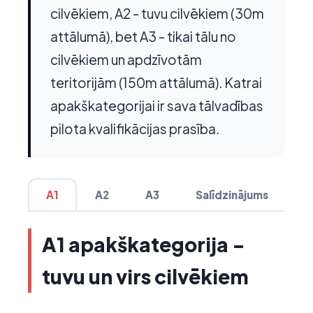
cilvēkiem, A2 - tuvu cilvēkiem (30m
attālumā), bet A3 - tikai tālu no
cilvēkiem un apdzīvotām
teritorijām (150m attālumā). Katrai
apakškategorijai ir sava tālvadības
pilota kvalifikācijas prasība.
A1
A2
A3
Salīdzinājums
A1 apakškategorija -
tuvu un virs cilvēkiem