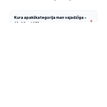
Kura apakškategorija man vajadzīga -
A1, A2 vai A3?
Vai A2 dronu apmācībai vajag vispirms
nokārtot A1/A3?
Kāpēc A2 lidojumiem drīkst izmantot
tikai C2 klases dronu?
Kāds ir minimālais attālums no
cilvēkiem katrā apakškategorijā?