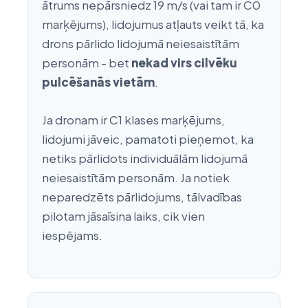
ātrums nepārsniedz 19 m/s (vai tam ir C0
marķējums), lidojumus atļauts veikt tā, ka
drons pārlido lidojumā neiesaistītām
personām - bet
nekad virs cilvēku
pulcēšanās vietām
.
Ja dronam ir C1 klases marķējums,
lidojumi jāveic, pamatoti pieņemot, ka
netiks pārlidots individuālām lidojumā
neiesaistītām personām. Ja notiek
neparedzēts pārlidojums, tālvadības
pilotam jāsaīsina laiks, cik vien
iespējams.