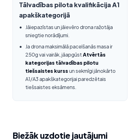
Tālvadības pilota kvalifikācija A1
apakškategorijā
Jāiepazīstas un jāievēro drona ražotāja
sniegtie norādījumi.
Ja drona maksimālā pacelšanās masa ir
250g vai vairāk, jāapgūst
Atvērtās
kategorijas tālvadības pilotu
tiešsaistes kurss
un sekmīgi jānokārto
A1/A3 apakškategorijai paredzētais
tiešsaistes eksāmens.
Biežāk uzdotie jautājumi