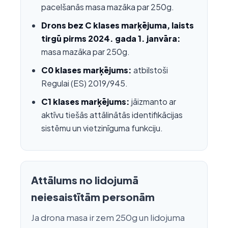
pacelšanās masa mazāka par 250g.
Drons bez C klases marķējuma, laists
tirgū pirms 2024. gada 1. janvāra:
masa mazāka par 250g.
C0 klases marķējums:
atbilstoši
Regulai (ES) 2019/945.
C1 klases marķējums:
jāizmanto ar
aktīvu tiešās attālinātās identifikācijas
sistēmu un vietzinīguma funkciju.
Attālums no lidojumā
neiesaistītām personām
Ja drona masa ir zem 250g un lidojuma