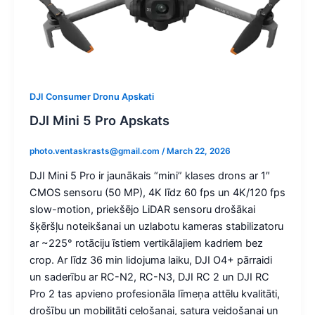
DJI Consumer Dronu Apskati
DJI Mini 5 Pro Apskats
photo.ventaskrasts@gmail.com
/
March 22, 2026
DJI Mini 5 Pro ir jaunākais “mini” klases drons ar 1″
CMOS sensoru (50 MP), 4K līdz 60 fps un 4K/120 fps
slow-motion, priekšējo LiDAR sensoru drošākai
šķēršļu noteikšanai un uzlabotu kameras stabilizatoru
ar ~225° rotāciju īstiem vertikālajiem kadriem bez
crop. Ar līdz 36 min lidojuma laiku, DJI O4+ pārraidi
un saderību ar RC-N2, RC-N3, DJI RC 2 un DJI RC
Pro 2 tas apvieno profesionāla līmeņa attēlu kvalitāti,
drošību un mobilitāti ceļošanai, satura veidošanai un