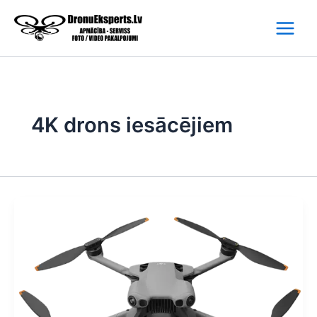
Skip
to
content
4K drons iesācējiem