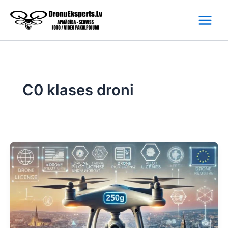
Skip
to
content
C0 klases droni