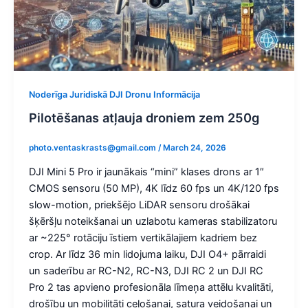
Noderīga Juridiskā DJI Dronu Informācija
Pilotēšanas atļauja droniem zem 250g
photo.ventaskrasts@gmail.com
/
March 24, 2026
DJI Mini 5 Pro ir jaunākais “mini” klases drons ar 1″
CMOS sensoru (50 MP), 4K līdz 60 fps un 4K/120 fps
slow-motion, priekšējo LiDAR sensoru drošākai
šķēršļu noteikšanai un uzlabotu kameras stabilizatoru
ar ~225° rotāciju īstiem vertikālajiem kadriem bez
crop. Ar līdz 36 min lidojuma laiku, DJI O4+ pārraidi
un saderību ar RC-N2, RC-N3, DJI RC 2 un DJI RC
Pro 2 tas apvieno profesionāla līmeņa attēlu kvalitāti,
drošību un mobilitāti ceļošanai, satura veidošanai un