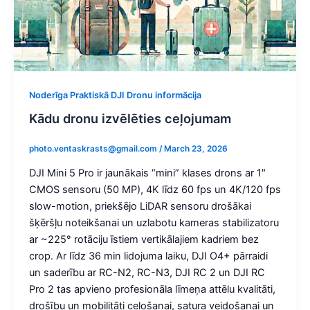
Noderīga Praktiskā DJI Dronu informācija
Kādu dronu izvēlēties ceļojumam
photo.ventaskrasts@gmail.com
/
March 23, 2026
DJI Mini 5 Pro ir jaunākais “mini” klases drons ar 1″
CMOS sensoru (50 MP), 4K līdz 60 fps un 4K/120 fps
slow-motion, priekšējo LiDAR sensoru drošākai
šķēršļu noteikšanai un uzlabotu kameras stabilizatoru
ar ~225° rotāciju īstiem vertikālajiem kadriem bez
crop. Ar līdz 36 min lidojuma laiku, DJI O4+ pārraidi
un saderību ar RC-N2, RC-N3, DJI RC 2 un DJI RC
Pro 2 tas apvieno profesionāla līmeņa attēlu kvalitāti,
drošību un mobilitāti ceļošanai, satura veidošanai un