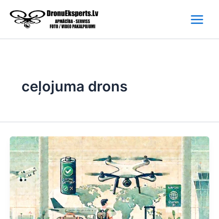
Skip
to
content
ceļojuma drons