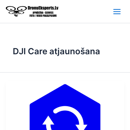
Skip
to
content
DJI Care atjaunošana