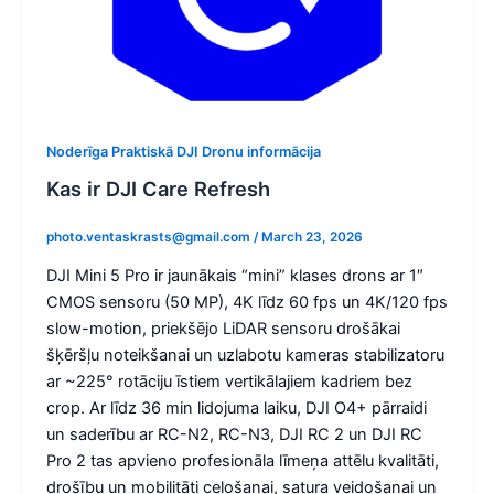
Noderīga Praktiskā DJI Dronu informācija
Kas ir DJI Care Refresh
photo.ventaskrasts@gmail.com
/
March 23, 2026
DJI Mini 5 Pro ir jaunākais “mini” klases drons ar 1″
CMOS sensoru (50 MP), 4K līdz 60 fps un 4K/120 fps
slow-motion, priekšējo LiDAR sensoru drošākai
šķēršļu noteikšanai un uzlabotu kameras stabilizatoru
ar ~225° rotāciju īstiem vertikālajiem kadriem bez
crop. Ar līdz 36 min lidojuma laiku, DJI O4+ pārraidi
un saderību ar RC-N2, RC-N3, DJI RC 2 un DJI RC
Pro 2 tas apvieno profesionāla līmeņa attēlu kvalitāti,
drošību un mobilitāti ceļošanai, satura veidošanai un