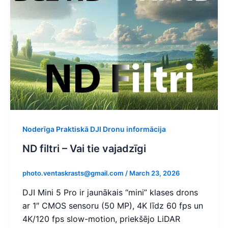
Noderīga Praktiskā DJI Dronu informācija
ND filtri – Vai tie vajadzīgi
photo.ventaskrasts@gmail.com
/
March 23, 2026
DJI Mini 5 Pro ir jaunākais “mini” klases drons
ar 1″ CMOS sensoru (50 MP), 4K līdz 60 fps un
4K/120 fps slow-motion, priekšējo LiDAR