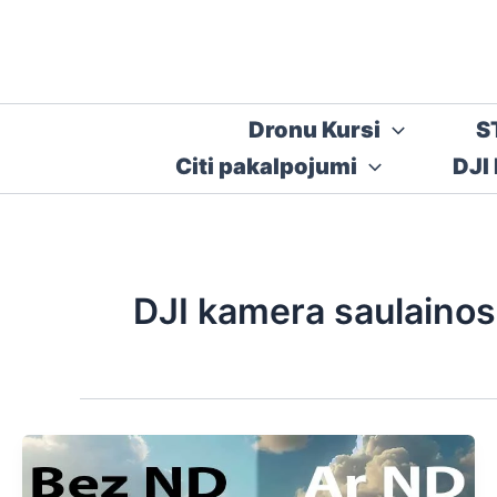
Skip
to
content
Dronu Kursi
S
Citi pakalpojumi
DJI
DJI kamera saulainos