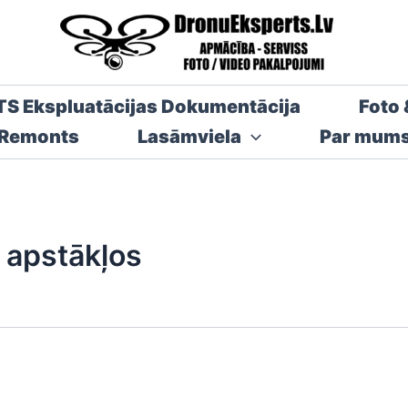
TS Ekspluatācijas Dokumentācija
Foto 
 Remonts
Lasāmviela
Par mum
 apstākļos