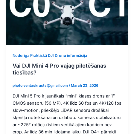
Noderīga Praktiskā DJI Dronu informācija
Vai DJI Mini 4 Pro vajag pilotēšanas
tiesības?​
photo.ventaskrasts@gmail.com
/
March 23, 2026
DJI Mini 5 Pro ir jaunākais “mini” klases drons ar 1″
CMOS sensoru (50 MP), 4K līdz 60 fps un 4K/120 fps
slow-motion, priekšējo LiDAR sensoru drošākai
šķēršļu noteikšanai un uzlabotu kameras stabilizatoru
ar ~225° rotāciju īstiem vertikālajiem kadriem bez
crop. Ar līdz 36 min lidojuma laiku, DJI O4+ pārraidi