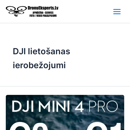
Skip
to
content
DJI lietošanas
ierobežojumi