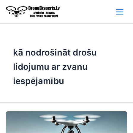
Skip
to
content
kā nodrošināt drošu
lidojumu ar zvanu
iespējamību