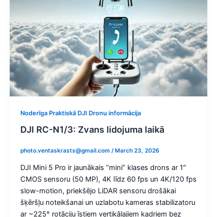
Noderīga Praktiskā DJI Dronu informācija
DJI RC-N1/3: Zvans lidojuma laikā
photo.ventaskrasts@gmail.com
/
March 23, 2026
DJI Mini 5 Pro ir jaunākais “mini” klases drons ar 1″
CMOS sensoru (50 MP), 4K līdz 60 fps un 4K/120 fps
slow-motion, priekšējo LiDAR sensoru drošākai
šķēršļu noteikšanai un uzlabotu kameras stabilizatoru
ar ~225° rotāciju īstiem vertikālajiem kadriem bez