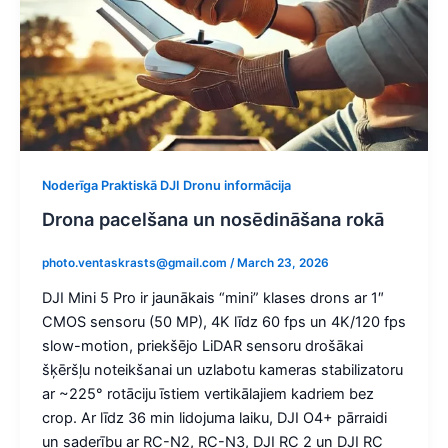
Noderīga Praktiskā DJI Dronu informācija
Drona pacelšana un nosēdināšana rokā
photo.ventaskrasts@gmail.com
/
March 23, 2026
DJI Mini 5 Pro ir jaunākais “mini” klases drons ar 1″
CMOS sensoru (50 MP), 4K līdz 60 fps un 4K/120 fps
slow-motion, priekšējo LiDAR sensoru drošākai
šķēršļu noteikšanai un uzlabotu kameras stabilizatoru
ar ~225° rotāciju īstiem vertikālajiem kadriem bez
crop. Ar līdz 36 min lidojuma laiku, DJI O4+ pārraidi
un saderību ar RC-N2, RC-N3, DJI RC 2 un DJI RC