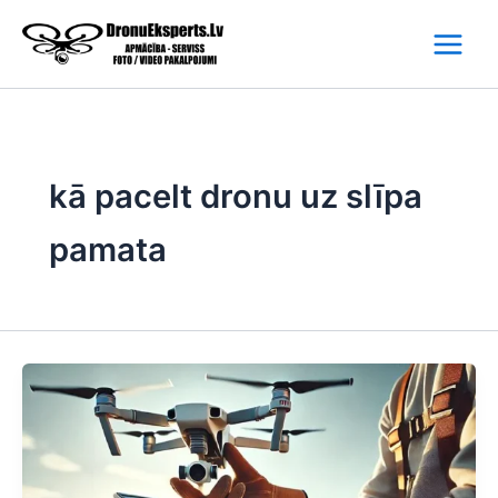
Skip
to
content
kā pacelt dronu uz slīpa
pamata