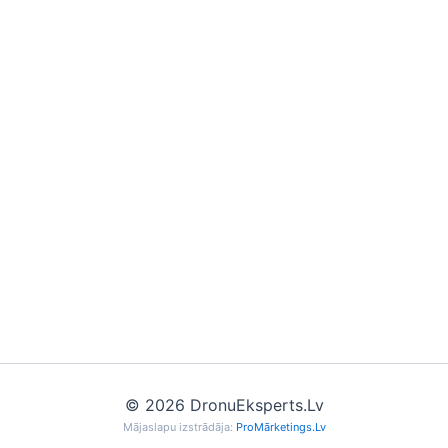
© 2026 DronuEksperts.Lv
Mājaslapu izstrādāja:
ProMārketings.Lv