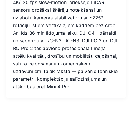
4K/120 fps slow-motion, priekšējo LiDAR
sensoru drošākai šķēršļu noteikšanai un
uzlabotu kameras stabilizatoru ar ~225°
rotāciju īstiem vertikālajiem kadriem bez crop.
Ar līdz 36 min lidojuma laiku, DJI O4+ pārraidi
un saderību ar RC-N2, RC-N3, DJI RC 2 un DJI
RC Pro 2 tas apvieno profesionāla līmeņa
attēlu kvalitāti, drošību un mobilitāti ceļošanai,
satura veidošanai un komerciāliem
uzdevumiem; tālāk rakstā — galvenie tehniskie
parametri, komplektāciju salīdzinājums un
atšķirības pret Mini 4 Pro.