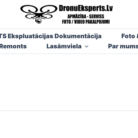
TS Ekspluatācijas Dokumentācija
Foto 
 Remonts
Lasāmviela
Par mum