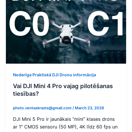
Noderīga Praktiskā DJI Dronu informācija
Vai DJI Mini 4 Pro vajag pilotēšanas
tiesības?​
photo.ventaskrasts@gmail.com
/
March 23, 2026
DJI Mini 5 Pro ir jaunākais “mini” klases drons
ar 1″ CMOS sensoru (50 MP), 4K līdz 60 fps un