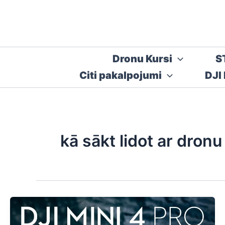
Skip
to
content
Dronu Kursi
S
Citi pakalpojumi
DJI
kā sākt lidot ar dronu