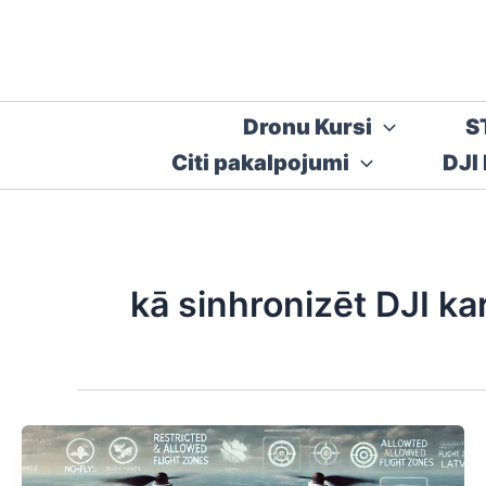
Skip
to
content
Dronu Kursi
S
Citi pakalpojumi
DJI
kā sinhronizēt DJI kar