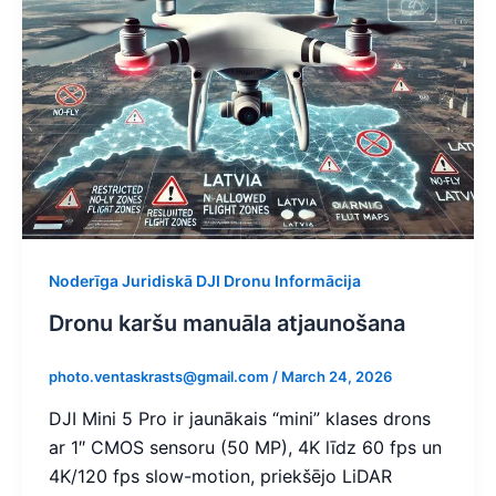
Noderīga Juridiskā DJI Dronu Informācija
Dronu karšu manuāla atjaunošana
photo.ventaskrasts@gmail.com
/
March 24, 2026
DJI Mini 5 Pro ir jaunākais “mini” klases drons
ar 1″ CMOS sensoru (50 MP), 4K līdz 60 fps un
4K/120 fps slow-motion, priekšējo LiDAR