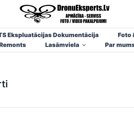
TS Ekspluatācijas Dokumentācija
Foto 
 Remonts
Lasāmviela
Par mum
ti