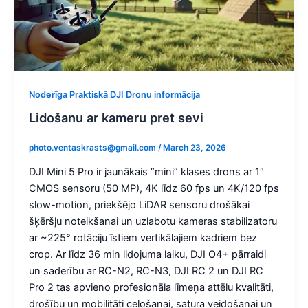
Noderīga Praktiskā DJI Dronu informācija
Lidošanu ar kameru pret sevi
photo.ventaskrasts@gmail.com
/
March 23, 2026
DJI Mini 5 Pro ir jaunākais “mini” klases drons ar 1″
CMOS sensoru (50 MP), 4K līdz 60 fps un 4K/120 fps
slow-motion, priekšējo LiDAR sensoru drošākai
šķēršļu noteikšanai un uzlabotu kameras stabilizatoru
ar ~225° rotāciju īstiem vertikālajiem kadriem bez
crop. Ar līdz 36 min lidojuma laiku, DJI O4+ pārraidi
un saderību ar RC-N2, RC-N3, DJI RC 2 un DJI RC
Pro 2 tas apvieno profesionāla līmeņa attēlu kvalitāti,
drošību un mobilitāti ceļošanai, satura veidošanai un