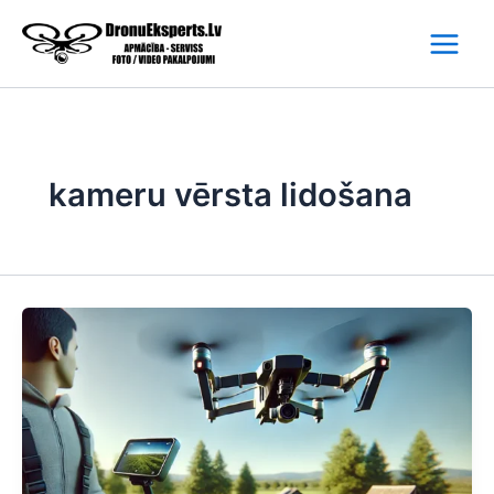
Skip
to
content
kameru vērsta lidošana