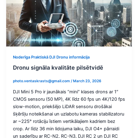
Noderīga Praktiskā DJI Dronu informācija
Dronu signāla kvalitāte pilsētvidē
photo.ventaskrasts@gmail.com
/
March 23, 2026
DJI Mini 5 Pro ir jaunākais “mini” klases drons ar 1″
CMOS sensoru (50 MP), 4K līdz 60 fps un 4K/120 fps
slow-motion, priekšējo LiDAR sensoru drošākai
šķēršļu noteikšanai un uzlabotu kameras stabilizatoru
ar ~225° rotāciju īstiem vertikālajiem kadriem bez
crop. Ar līdz 36 min lidojuma laiku, DJI O4+ pārraidi
un saderību ar RC-N2, RC-N3, DJI RC 2 un DJI RC