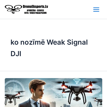
Skip
to
content
ko nozīmē Weak Signal
DJI