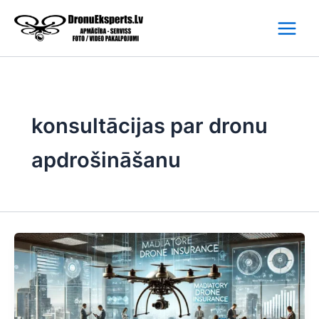
Skip
to
content
konsultācijas par dronu
apdrošināšanu