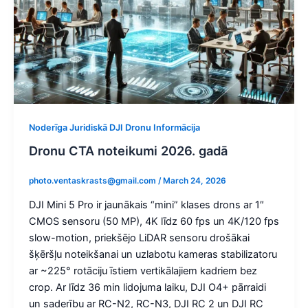
Noderīga Juridiskā DJI Dronu Informācija
Dronu CTA noteikumi 2026. gadā
photo.ventaskrasts@gmail.com
/
March 24, 2026
DJI Mini 5 Pro ir jaunākais “mini” klases drons ar 1″
CMOS sensoru (50 MP), 4K līdz 60 fps un 4K/120 fps
slow-motion, priekšējo LiDAR sensoru drošākai
šķēršļu noteikšanai un uzlabotu kameras stabilizatoru
ar ~225° rotāciju īstiem vertikālajiem kadriem bez
crop. Ar līdz 36 min lidojuma laiku, DJI O4+ pārraidi
un saderību ar RC-N2, RC-N3, DJI RC 2 un DJI RC