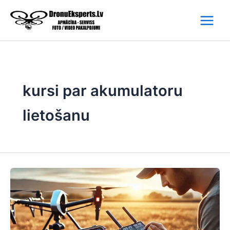
Skip
to
content
kursi par akumulatoru
lietošanu