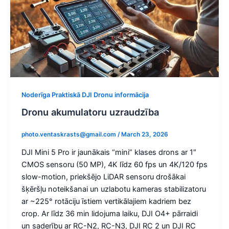
Noderīga Praktiskā DJI Dronu informācija
Dronu akumulatoru uzraudzība
photo.ventaskrasts@gmail.com
/
March 23, 2026
DJI Mini 5 Pro ir jaunākais “mini” klases drons ar 1″
CMOS sensoru (50 MP), 4K līdz 60 fps un 4K/120 fps
slow-motion, priekšējo LiDAR sensoru drošākai
šķēršļu noteikšanai un uzlabotu kameras stabilizatoru
ar ~225° rotāciju īstiem vertikālajiem kadriem bez
crop. Ar līdz 36 min lidojuma laiku, DJI O4+ pārraidi
un saderību ar RC-N2, RC-N3, DJI RC 2 un DJI RC