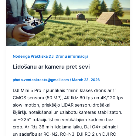
Noderīga Praktiskā DJI Dronu informācija
Lidošanu ar kameru pret sevi
photo.ventaskrasts@gmail.com
/
March 23, 2026
DJI Mini 5 Pro ir jaunākais “mini” klases drons ar 1″
CMOS sensoru (50 MP), 4K līdz 60 fps un 4K/120 fps
slow-motion, priekšējo LiDAR sensoru drošākai
šķēršļu noteikšanai un uzlabotu kameras stabilizatoru
ar ~225° rotāciju īstiem vertikālajiem kadriem bez
crop. Ar līdz 36 min lidojuma laiku, DJI O4+ pārraidi
un saderību ar RC-N2, RC-N3, DJI RC 2 un DJI RC